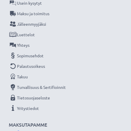
CELLONIC®, etkä tingi laadusta.
Usein kysytyt
Maksu ja toimitus
Jälleenmyyjäksi
Luettelot
Yhteys
Sopimusehdot
Palautusoikeus
Takuu
Turvallisuus & Sertifioinnit
Tietosuojaseloste
Yritystiedot
MAKSUTAPAMME