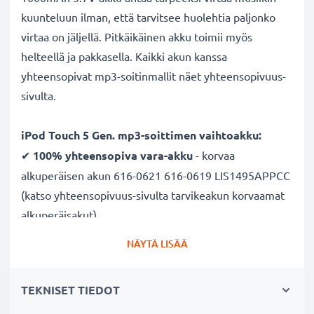
kuunteluun ilman, että tarvitsee huolehtia paljonko
virtaa on jäljellä. Pitkäikäinen akku toimii myös
helteellä ja pakkasella. Kaikki akun kanssa
yhteensopivat mp3-soitinmallit näet yhteensopivuus-
sivulta.
iPod Touch 5 Gen. mp3-soittimen vaihtoakku:
✔
100% yhteensopiva vara-akku
- korvaa
alkuperäisen akun 616-0621 616-0619 LIS1495APPCC
(katso yhteensopivuus-sivulta tarvikeakun korvaamat
alkuperäisakut)
✔ Suuri kapasiteetti ja pitkä käyttöaika
- laadukas
NÄYTÄ LISÄÄ
ja tehokas akku 1000mAh kapasiteetilla
✔
Nauti vapaudesta ja riippumattomuudesta
-
TEKNISET TIEDOT
pitkä käyttöaika säästää toistuvilta ja pitkiltä