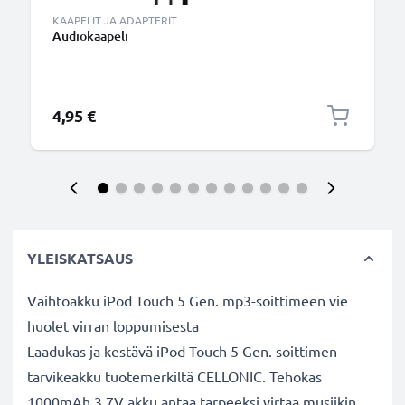
KAAPELIT JA ADAPTERIT
Audiokaapeli
4,95 €
YLEISKATSAUS
Vaihtoakku iPod Touch 5 Gen. mp3-soittimeen vie
huolet virran loppumisesta
Laadukas ja kestävä iPod Touch 5 Gen. soittimen
tarvikeakku tuotemerkiltä CELLONIC. Tehokas
1000mAh 3.7V akku antaa tarpeeksi virtaa musiikin