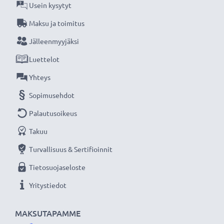
ruuvimeisseleihin, ruohonleikkureihin ja
Usein kysytyt
sähkösahoihin.
Maksu ja toimitus
Jälleenmyyjäksi
★ 3 vuoden takuu ★
Luettelot
Olemme vuonna 2004 perustettu kansainvälinen
verkkokauppa, joka tarjoaa laadukkaita tuotteita, ja
Yhteys
siksi tarjoamme 36 kuukauden takuun!
Sopimusehdot
Palautusoikeus
Takuu
Turvallisuus & Sertifioinnit
Tietosuojaseloste
Yritystiedot
MAKSUTAPAMME