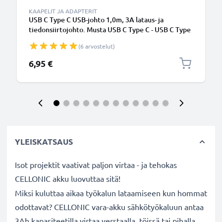
KAAPELIT JA ADAPTERIT
USB C Type C USB-johto 1,0m, 3A lataus- ja
tiedonsiirtojohto. Musta USB C Type C - USB C Type
C PVC USB-kaapeli
(6 arvostelut)
6,95 €
YLEISKATSAUS
Isot projektit vaativat paljon virtaa - ja tehokas
CELLONIC akku luovuttaa sitä!
Miksi kuluttaa aikaa työkalun lataamiseen kun hommat
odottavat? CELLONIC vara-akku sähkötyökaluun antaa
3Ah kapasiteetilla virtaa verstaalla, töissä tai pihalla.