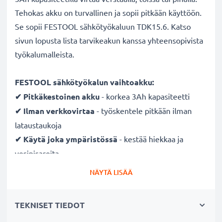
Tehokas akku on turvallinen ja sopii pitkään käyttöön.
Se sopii FESTOOL sähkötyökaluun TDK15.6. Katso
sivun lopusta lista tarvikeakun kanssa yhteensopivista
työkalumalleista.
FESTOOL sähkötyökalun vaihtoakku:
✔ Pitkäkestoinen
akku
- korkea 3Ah kapasiteetti
✔ Ilman verkkovirtaa
- työskentele pitkään ilman
lataustaukoja
✔ Käytä joka ympäristössä
- kestää hiekkaa ja
vesipisaroita
✔ Säännöllinen ja kattava testaus
- jokainen
NÄYTÄ LISÄÄ
rakennettu kenno testataan
✔ Täysi teho useidenkin latauskertojen jälkeen
-
TEKNISET TIEDOT
moderni nykyaikaisen NiMH-tekniikan ansiosta, joka