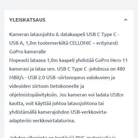
YLEISKATSAUS
Kameran latausjohto & datakaapeli USB C Type C -
USB A, 1,0m tuotemerkiltä CELLONIC – erityisesti
GoPro kameralle
Nopeasti lataava 1,0m kaapeli yhdistää GoPro Hero 11
kamerasi ja lataa sen. USB C Type C -johdossa on 480
MBit/s - USB 2.0 USB -siirtonopeus valokuvien ja
videoiden siirtoon tietokoneelle ja
ohjelmistopäivityksiin. Jos kameran voi ladata USB:n
kautta, voit käyttää johtoa latausjohtona tai
yhdistämällä kamerajohdon USB-verkkovirta-
adapteriin verkkovirtalaturina.
Johdon ulkopinta on kestävää PVC-materiaalia ja