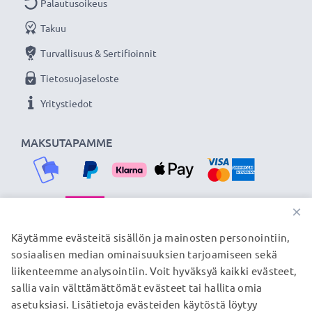
Palautusoikeus
Lataa ja siirrä tiedostoja nopeasti kestävällä USB
Takuu
C Type C - USB A kamerajohdolla tuotemerkiltä
Turvallisuus & Sertifioinnit
CELLONIC. Tilaa nyt, 3 vuoden takuu!
Tietosuojaseloste
Yritystiedot
MAKSUTAPAMME
×
TOIMITUSKUMPPANIMME
Käytämme evästeitä sisällön ja mainosten personointiin,
sosiaalisen median ominaisuuksien tarjoamiseen sekä
liikenteemme analysointiin. Voit hyväksyä kaikki evästeet,
sallia vain välttämättömät evästeet tai hallita omia
© subtel.fi 2026
asetuksiasi. Lisätietoja evästeiden käytöstä löytyy
Kaikki hinnat sisältävät arvonlisäveron, mutta ei