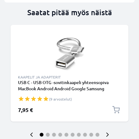
Saatat pitää myös näistä
KAAPELIT JA ADAPTERIT
USB C - USB OTG -sovitinkaapeli yhteensopiva
MacBook Android Android Google Samsung
Smartwatch-kaiutinkameran tai kuulokkeiden
(9 arvostelut)
kanssa, Hopea
7,95 €