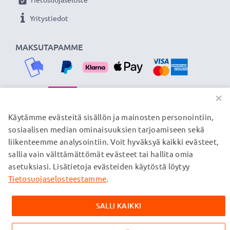
Olemme vuonna 2004 perustettu kansainvälinen
Yritystiedot
verkkokauppa, joka tarjoaa laadukkaita tuotteita, ja
siksi tarjoamme 36 kuukauden takuun!
MAKSUTAPAMME
×
TOIMITUSKUMPPANIMME
Käytämme evästeitä sisällön ja mainosten personointiin,
sosiaalisen median ominaisuuksien tarjoamiseen sekä
liikenteemme analysointiin. Voit hyväksyä kaikki evästeet,
sallia vain välttämättömät evästeet tai hallita omia
© subtel.fi 2026
asetuksiasi. Lisätietoja evästeiden käytöstä löytyy
Kaikki hinnat sisältävät arvonlisäveron, mutta ei
toimituskuluja. Kaikki sivuillamme mainitut tavaramerkit ovat
Tietosuojaselosteestamme
.
omistajiensa rekisteröimiä tavaramerkkejä, ja ne mainitaan
verkkosivuillamme ainoastaan tuotteitamme koskevan
SALLI KAIKKI
tiedon vuoksi.