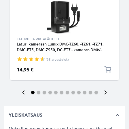
LATURIT JA VIRTALÄHTEET
Laturi kameraan Lumix DMC-TZ60, -TZ61, -TZ71,
DMC-FT5, DMC-ZS50, DC-FT7 - kameran DMW-
BCM13 tarvikelaturi
(95 arvostelut)
14,95 €
YLEISKATSAUS
Onko Panasonic kamerasi virta lopussa, vaikka näet