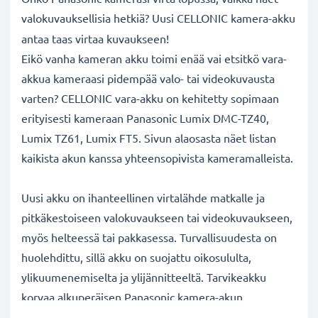
valokuvauksellisia hetkiä? Uusi CELLONIC
kamera-akku
antaa taas virtaa kuvaukseen!
Eikö vanha kameran akku toimi enää vai etsitkö vara-
akkua kameraasi pidempää valo- tai videokuvausta
varten? CELLONIC vara-akku on kehitetty sopimaan
erityisesti kameraan Panasonic Lumix DMC-TZ40,
Lumix TZ61, Lumix FT5. Sivun alaosasta näet listan
kaikista akun kanssa yhteensopivista kameramalleista.
Uusi akku on ihanteellinen virtalähde matkalle ja
pitkäkestoiseen valokuvaukseen tai videokuvaukseen,
myös helteessä tai pakkasessa. Turvallisuudesta on
huolehdittu, sillä akku on suojattu oikosululta,
ylikuumenemiselta ja ylijännitteeltä. Tarvikeakku
korvaa alkuperäisen Panasonic kamera-akun
PABCM13-1,DMW-BCM13. Katso sivun alaosasta lista