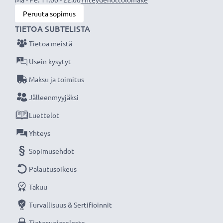
Peruuta sopimus
TIETOA SUBTELISTA
Tietoa meistä
Usein kysytyt
Maksu ja toimitus
Jälleenmyyjäksi
Luettelot
Yhteys
Sopimusehdot
Palautusoikeus
Takuu
Turvallisuus & Sertifioinnit
Tietosuojaseloste