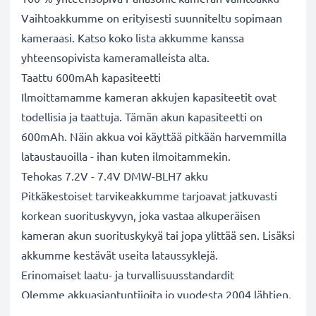
Vaihtoakkumme on erityisesti suunniteltu sopimaan
kameraasi. Katso koko lista akkumme kanssa
yhteensopivista kameramalleista alta.
Taattu 600mAh kapasiteetti
Ilmoittamamme kameran akkujen kapasiteetit ovat
todellisia ja taattuja. Tämän akun kapasiteetti on
600mAh. Näin akkua voi käyttää pitkään harvemmilla
lataustauoilla - ihan kuten ilmoitammekin.
Tehokas 7.2V - 7.4V DMW-BLH7 akku
Pitkäkestoiset tarvikeakkumme tarjoavat jatkuvasti
korkean suorituskyvyn, joka vastaa alkuperäisen
kameran akun suorituskykyä tai jopa ylittää sen. Lisäksi
akkumme kestävät useita lataussyklejä.
Erinomaiset laatu- ja turvallisuusstandardit
Olemme akkuasiantuntijoita jo vuodesta 2004 lähtien.
Kaikki akkumme testataan tarkasti, jotta ne täyttävät