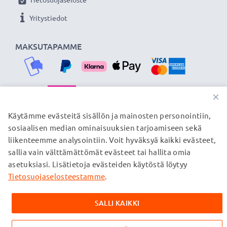
Yritystiedot
MAKSUTAPAMME
×
TOIMITUSKUMPPANIMME
Käytämme evästeitä sisällön ja mainosten personointiin,
sosiaalisen median ominaisuuksien tarjoamiseen sekä
liikenteemme analysointiin. Voit hyväksyä kaikki evästeet,
sallia vain välttämättömät evästeet tai hallita omia
© subtel.fi 2026
asetuksiasi. Lisätietoja evästeiden käytöstä löytyy
Kaikki hinnat sisältävät arvonlisäveron, mutta ei
toimituskuluja. Kaikki sivuillamme mainitut tavaramerkit ovat
Tietosuojaselosteestamme
.
omistajiensa rekisteröimiä tavaramerkkejä, ja ne mainitaan
verkkosivuillamme ainoastaan tuotteitamme koskevan
SALLI KAIKKI
tiedon vuoksi.