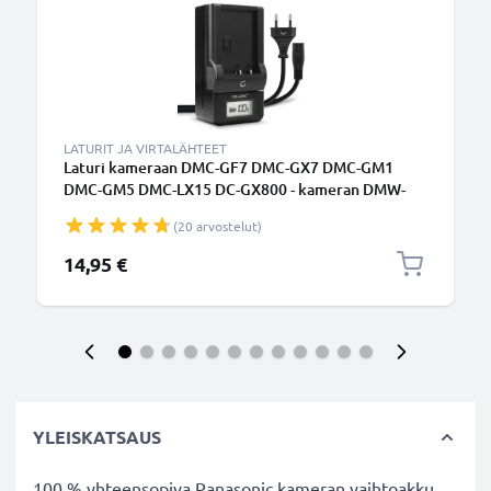
LATURIT JA VIRTALÄHTEET
Laturi kameraan DMC-GF7 DMC-GX7 DMC-GM1
DMC-GM5 DMC-LX15 DC-GX800 - kameran DMW-
BLH7 tarvikelaturi
(20 arvostelut)
14,95 €
YLEISKATSAUS
100 % yhteensopiva Panasonic kameran vaihtoakku