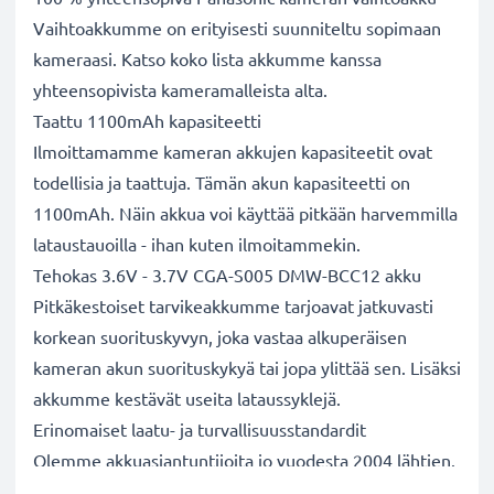
Vaihtoakkumme on erityisesti suunniteltu sopimaan
kameraasi. Katso koko lista akkumme kanssa
yhteensopivista kameramalleista alta.
Taattu 1100mAh kapasiteetti
Ilmoittamamme kameran akkujen kapasiteetit ovat
todellisia ja taattuja. Tämän akun kapasiteetti on
1100mAh. Näin akkua voi käyttää pitkään harvemmilla
lataustauoilla - ihan kuten ilmoitammekin.
Tehokas 3.6V - 3.7V CGA-S005 DMW-BCC12 akku
Pitkäkestoiset tarvikeakkumme tarjoavat jatkuvasti
korkean suorituskyvyn, joka vastaa alkuperäisen
kameran akun suorituskykyä tai jopa ylittää sen. Lisäksi
akkumme kestävät useita lataussyklejä.
Erinomaiset laatu- ja turvallisuusstandardit
Olemme akkuasiantuntijoita jo vuodesta 2004 lähtien.
Kaikki akkumme testataan tarkasti, jotta ne täyttävät