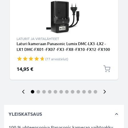
LATURIT JA VIRTALÄHTEET
Laturi kameraan Panasonic Lumix DMC-LX3 -LX2 -
LX1 DMC-FX01 -FX07 -FX3 -FX8 -FX10 -FX12 -FX100
- kameran CGA-S005E tarvikelaturi
(77 arvostelut)
14,95 €
YLEISKATSAUS
100 % yhteensopiva Panasonic kameran vaihtoakku