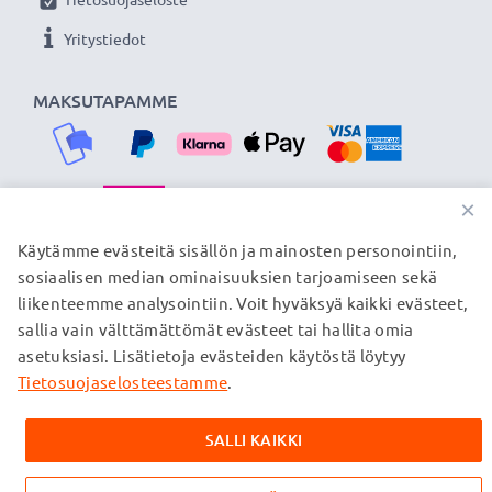
Yritystiedot
MAKSUTAPAMME
×
TOIMITUSKUMPPANIMME
Käytämme evästeitä sisällön ja mainosten personointiin,
sosiaalisen median ominaisuuksien tarjoamiseen sekä
liikenteemme analysointiin. Voit hyväksyä kaikki evästeet,
sallia vain välttämättömät evästeet tai hallita omia
© subtel.fi 2026
asetuksiasi. Lisätietoja evästeiden käytöstä löytyy
Kaikki hinnat sisältävät arvonlisäveron, mutta ei
toimituskuluja. Kaikki sivuillamme mainitut tavaramerkit ovat
Tietosuojaselosteestamme
.
omistajiensa rekisteröimiä tavaramerkkejä, ja ne mainitaan
verkkosivuillamme ainoastaan tuotteitamme koskevan
SALLI KAIKKI
tiedon vuoksi.