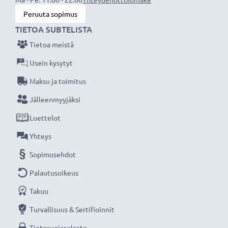
Peruuta sopimus
TIETOA SUBTELISTA
Tietoa meistä
Usein kysytyt
Maksu ja toimitus
Jälleenmyyjäksi
Luettelot
Yhteys
Sopimusehdot
Palautusoikeus
Takuu
Turvallisuus & Sertifioinnit
Tietosuojaseloste