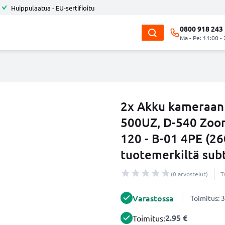
Huippulaatua - EU-sertifioitu
0800 918 243
Ma - Pe: 11:00 -
2x Akku kameraan 
500UZ, D-540 Zoom
120 - B-01 4PE (2
tuotemerkiltä sub
(0 arvostelut)
T
Varastossa
Toimitus: 3
2.95 €
Toimitus: