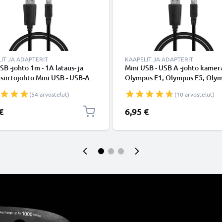
IT JA ADAPTERIT
KAAPELIT JA ADAPTERIT
SB -johto 1m - 1A lataus- ja
Mini USB - USB A -johto kamer
siirtojohto Mini USB - USB-A.
Olympus E1, Olympus E5, Oly
 PVC USB-kaapeli
E3, Olympus 400, Olympus 300
(54 arvostelut)
(10 arvostelut)
Olympus X775, D540 - Musta 1
nopea 1A, PVC-kamerajohto C
€
6,95 €
USB4, tuotemerkiltä CELLONI