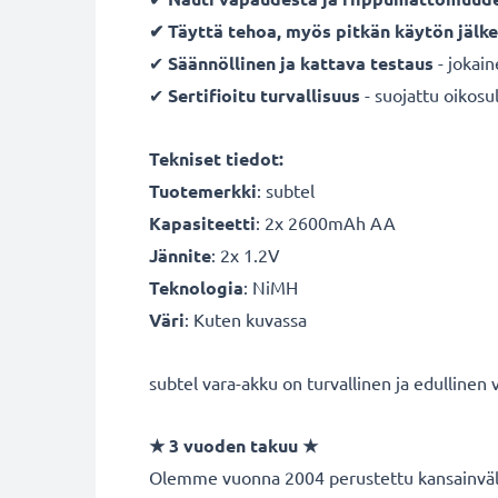
✔ Täyttä tehoa, myös pitkän käytön jälk
✔
Säännöllinen ja kattava testaus
- jokai
✔
Sertifioitu turvallisuus
- suojattu oikosul
Tekniset tiedot:
Tuotemerkki
:
subtel
Kapasiteetti
: 2x 2600mAh AA
Jännite
: 2x 1.2V
Teknologia
: NiMH
Väri
: Kuten kuvassa
subtel vara-akku on turvallinen ja edullinen
★
3 vuoden takuu
★
Olemme vuonna 2004 perustettu kansainvälin