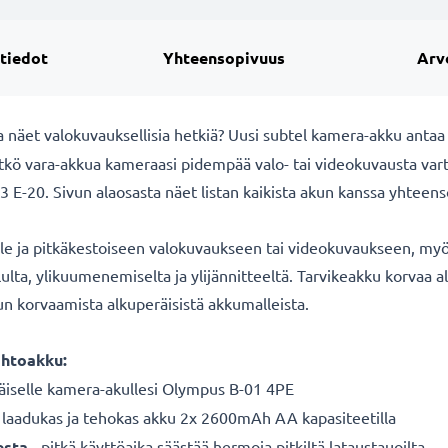
 tiedot
Yhteensopivuus
Arv
 näet valokuvauksellisia hetkiä? Uusi subtel
kamera-akku antaa 
tkö vara-akkua kameraasi pidempää valo- tai videokuvausta var
E-20. Sivun alaosasta näet listan kaikista akun kanssa yhteens
lle ja pitkäkestoiseen valokuvaukseen tai videokuvaukseen, myös
ululta, ylikuumenemiselta ja ylijännitteeltä. Tarvikeakku korv
kun korvaamista alkuperäisistä akkumalleista.
ihtoakku:
äiselle
kamera-akullesi Olympus B-01 4PE
 laadukas ja tehokas akku 2x 2600mAh AA kapasiteetilla
esta
- pitkä käyttöaika säästää hermoja pitkiltä lataustauoilta