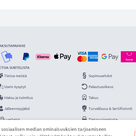
AKSUTAPAMME
ETOA SUBTELISTA
Tietoa meistä
Sopimusehdot
Usein kysytyt
Palautusoikeus
Maksu ja toimitus
Takuu
Jälleenmyyjäksi
Turvallisuus & Sertifioinnit
Luettelot
Tietosuojaseloste
, sosiaalisen median ominaisuuksien tarjoamiseen
Yhteys
Yritystiedot