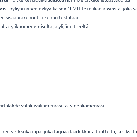
een
- nykyaikainen nykyaikaisen NiMH-tekniikan ansiosta, joka v
nen sisäänrakennettu kenno testataan
ulta, ylikuumenemiselta ja ylijännitteeltä
 virtalähde valokuvakameraasi tai videokameraasi.
en verkkokauppa, joka tarjoaa laadukkaita tuotteita, ja siksi