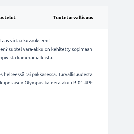
ostelut
Tuoteturvallisuus
taas virtaa kuvaukseen!
ten? subtel vara-akku on kehitetty sopimaan
opivista kameramalleista.
 helteessä tai pakkasessa. Turvallisuudesta
aa alkuperäisen Olympus kamera-akun B-01 4PE.