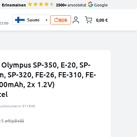
Erinomainen
2500+
arvostelut
Google
B2B
0,00 €
▾
Vaihda miniva
 22:00
Olympus SP-350, E-20, SP-
, SP-320, FE-26, FE-310, FE-
600mAh, 2x 1.2V)
tel
uotenumero: 911848
-5 arkipäivää