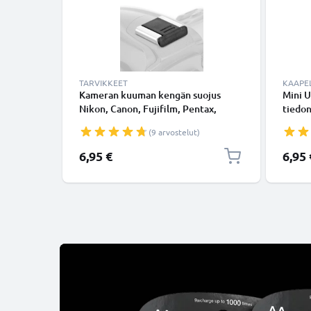
TARVIKKEET
KAAPEL
Kameran kuuman kengän suojus
Mini U
Nikon, Canon, Fujifilm, Pentax,
tiedon
Panasonic Lumix, Leica alkaen
Musta
(9 arvostelut)
CELLONIC
6,95 €
6,95 