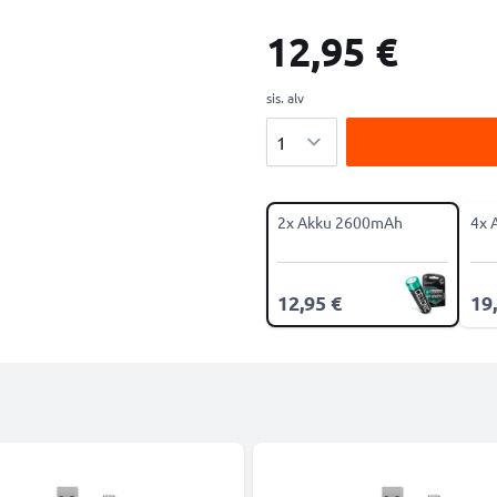
12,95 €
sis. alv
Määrä
2x Akku 2600mAh
4x 
12,95 €
19