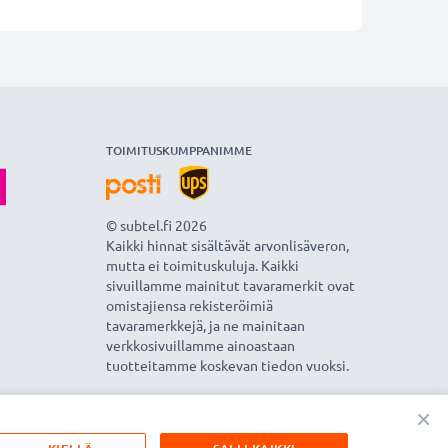
TOIMITUSKUMPPANIMME
© subtel.fi 2026
Kaikki hinnat sisältävät arvonlisäveron,
mutta ei toimituskuluja. Kaikki
sivuillamme mainitut tavaramerkit ovat
omistajiensa rekisteröimiä
tavaramerkkejä, ja ne mainitaan
verkkosivuillamme ainoastaan
tuotteitamme koskevan tiedon vuoksi.
×