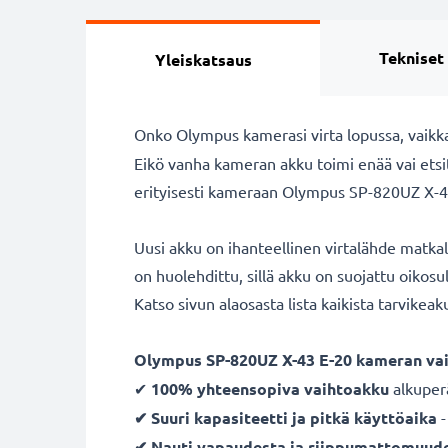
Tekniset
Yleiskatsaus
Onko Olympus kamerasi virta lopussa, vaikka
Eikö vanha kameran akku toimi enää vai etsi
erityisesti kameraan Olympus SP-820UZ X-43 
Uusi akku on ihanteellinen virtalähde matka
on huolehdittu, sillä akku on suojattu oikos
Katso sivun alaosasta lista kaikista tarvikea
Olympus SP-820UZ X-43 E-20 kameran va
✔
100% yhteensopiva vaihtoakku
alkuper
✔ Suuri kapasiteetti ja pitkä käyttöaika
-
✔ Nauti vapaudesta ja riippumattomuud