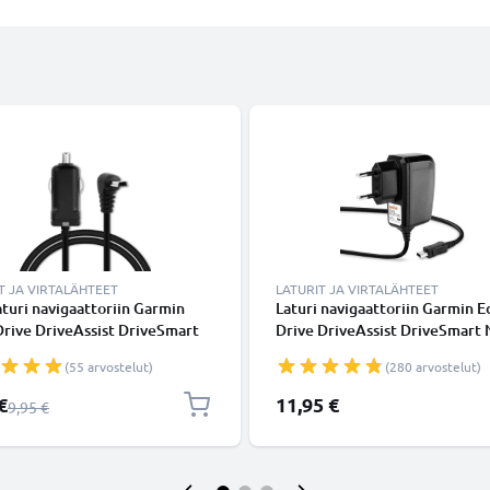
T JA VIRTALÄHTEET
LATURIT JA VIRTALÄHTEET
turi navigaattoriin Garmin
Laturi navigaattoriin Garmin 
rive DriveAssist DriveSmart
Drive DriveAssist DriveSmart 
Oregon eTrex GPSMAP - 5V,
Oregon eTrex GPSMAP - 5W, 1
(55 arvostelut)
(280 arvostelut)
, tupakansytytinlaturin johto
1000mA, 1.1m virtajohto, GPS-
shinta
€
11,95 €
Normaali hinta
9,95 €