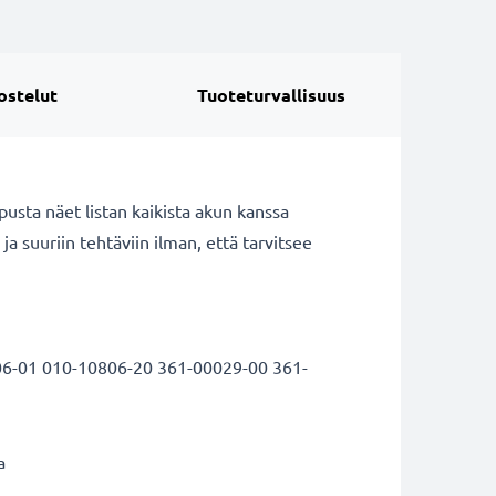
ostelut
Tuoteturvallisuus
sta näet listan kaikista akun kanssa
ja suuriin tehtäviin ilman, että tarvitsee
06-01 010-10806-20 361-00029-00 361-
a