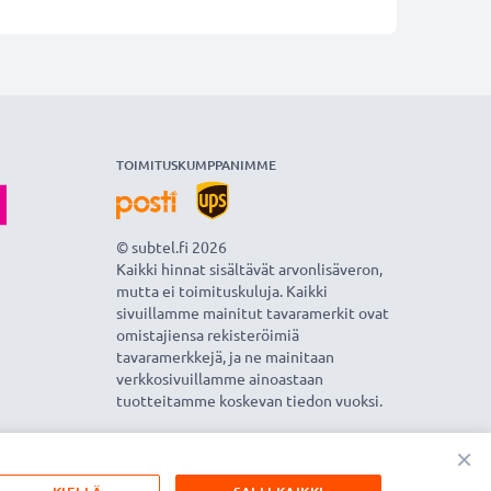
TOIMITUSKUMPPANIMME
© subtel.fi 2026
Kaikki hinnat sisältävät arvonlisäveron,
mutta ei toimituskuluja. Kaikki
sivuillamme mainitut tavaramerkit ovat
omistajiensa rekisteröimiä
tavaramerkkejä, ja ne mainitaan
verkkosivuillamme ainoastaan
tuotteitamme koskevan tiedon vuoksi.
×