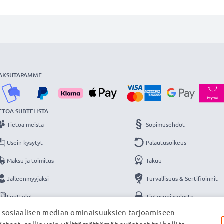
AKSUTAPAMME
ETOA SUBTELISTA
Tietoa meistä
Sopimusehdot
Usein kysytyt
Palautusoikeus
Maksu ja toimitus
Takuu
Jälleenmyyjäksi
Turvallisuus & Sertifioinnit
Luettelot
Tietosuojaseloste
, sosiaalisen median ominaisuuksien tarjoamiseen
Yhteys
Yritystiedot