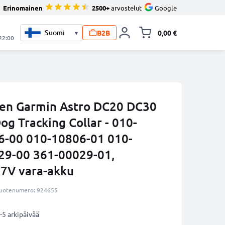
Erinomainen
2500+
arvostelut
Google
B2B
0,00 €
▾
Vaihda miniva
 22:00
een Garmin Astro DC20 DC30
og Tracking Collar - 010-
6-00 010-10806-01 010-
29-00 361-00029-01,
.7V vara-akku
uotenumero: 924655
-5 arkipäivää