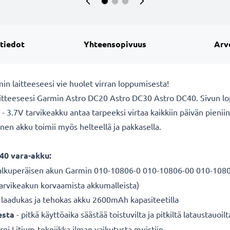
 tiedot
Yhteensopivuus
Arv
in laitteeseesi vie huolet virran loppumisesta!
itteeseesi Garmin Astro DC20 Astro DC30 Astro DC40. Sivun lopu
 3.7V tarvikeakku antaa tarpeeksi virtaa kaikkiin päivän pieniin 
äinen akku toimii myös helteellä ja pakkasella.
40 vara-akku:
 alkuperäisen akun Garmin 010-10806-0 010-10806-00 010-108
 tarvikeakun korvaamista akkumalleista)
 laadukas ja tehokas akku 2600mAh kapasiteetilla
esta
- pitkä käyttöaika säästää toistuvilta ja pitkiltä lataustauoilt
ni Litium-tekniikka ilman vaikutusta muistiin