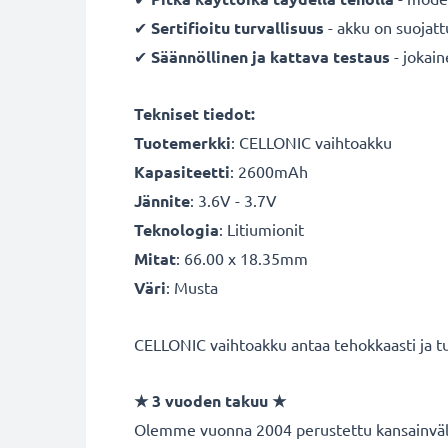
✔
Sertifioitu turvallisuus
- akku on suojatt
✔
Säännöllinen ja kattava testaus
- jokai
Tekniset tiedot:
Tuotemerkki
: CELLONIC vaihtoakku
Kapasiteetti
: 2600mAh
Jännite
: 3.6V - 3.7V
Teknologia
: Litiumionit
Mitat
: 66.00 x 18.35mm
Väri
: Musta
CELLONIC vaihtoakku antaa tehokkaasti ja tur
★
3 vuoden takuu
★
Olemme vuonna 2004 perustettu kansainvälin