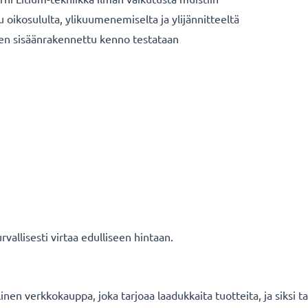
u oikosululta, ylikuumenemiselta ja ylijännitteeltä
nen sisäänrakennettu kenno testataan
vallisesti virtaa edulliseen hintaan.
en verkkokauppa, joka tarjoaa laadukkaita tuotteita, ja siksi