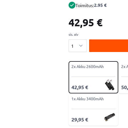
2.95 €
Toimitus:
42,95 €
sis. alv
Määrä
2x Akku 2600mAh
2x 
42,95 €
50
1x Akku 3400mAh
29,95 €