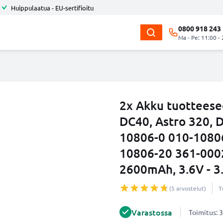
Huippulaatua - EU-sertifioitu
0800 918 243
Ma - Pe: 11:00 -
2x Akku tuottees
DC40, Astro 320, D
10806-0 010-1080
10806-20 361-000
2600mAh, 3.6V - 3
(5 arvostelut)
T
Varastossa
Toimitus: 3