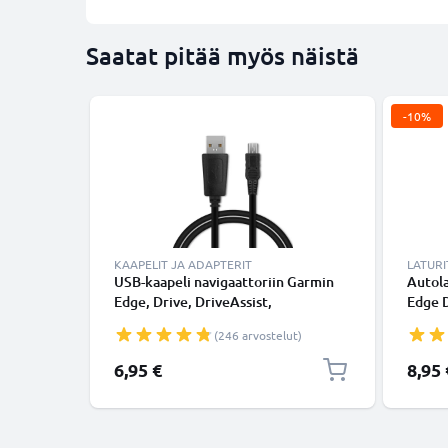
Saatat pitää myös näistä
-10%
KAAPELIT JA ADAPTERIT
LATURI
USB-kaapeli navigaattoriin Garmin
Autola
Edge, Drive, DriveAssist,
Edge D
DriveSmart, Nüvi, Oregon, eTrex,
Nüvi 
(246 arvostelut)
GPSMAP - 1A, 1m latausjohto. Musta
5W, 1A
PVC kaapeli
1.1m
Erikoi
6,95 €
8,95 