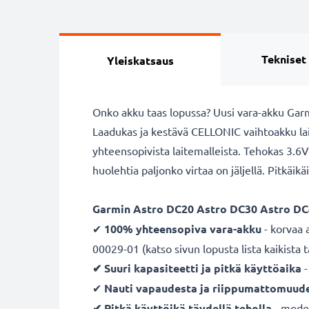
Tekniset
Yleiskatsaus
Onko akku taas lopussa? Uusi vara-akku Garm
Laadukas ja kestävä CELLONIC vaihtoakku la
yhteensopivista laitemalleista. Tehokas 3.6V -
huolehtia paljonko virtaa on jäljellä. Pitkäik
Garmin Astro DC20 Astro DC30 Astro DC
✔
100% yhteensopiva vara-akku
- korvaa
00029-01 (katso sivun lopusta lista kaikista
✔ Suuri kapasiteetti ja pitkä käyttöaika
-
✔
Nauti vapaudesta ja riippumattomuud
✔ Pitkä käyttöikä täydellä teholla
- moder