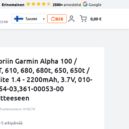
Erinomainen
2500+
arvostelut
Google
B2B
0,00 €
▾
Vaihda miniva
 22:00
oriin Garmin Alpha 100 /
 610, 680, 680t, 650, 650t /
ite 1.4 - 2200mAh, 3.7V, 010-
54-03,361-00053-00
itteeseen
Tuotenumero: 918279
-5 arkipäivää