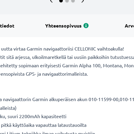
 tiedot
Yhteensopivuus
Arv
- uutta virtaa Garmin navigaattoriisi CELLONIC vaihtoakulla!
it sitä arjessa, ulkoilmaretkellä tai uusiin paikkoihin tutustues
 kehitetty sopimaan erityisesti Garmin Alpha 100, Montana, Mont
eensopivista GPS- ja navigaattorimalleista.
a navigaattorin Garmin alkuperäisen akun 010-11599-00,010-1
lleista)
kku, suuri 2200mAh kapasiteetti
 pitkä käyttöaika vapauttaa lataustauoilta
ni Litium-tekniikka ilman vaikutusta muistiin