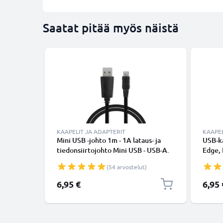
Saatat pitää myös näistä
KAAPELIT JA ADAPTERIT
KAAPEL
Mini USB -johto 1m - 1A lataus- ja
USB-ka
tiedonsiirtojohto Mini USB - USB-A.
Edge, 
Musta PVC USB-kaapeli
DriveS
(54 arvostelut)
GPSMA
PVC k
6,95 €
6,95 