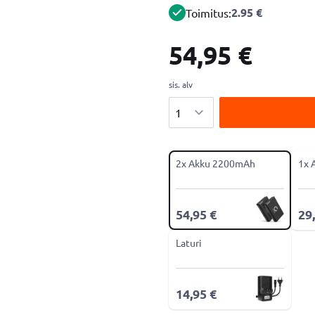
2.95 €
Toimitus:
54,95 €
sis. alv
Määrä
2x Akku 2200mAh
1x 
54,95 €
29
Laturi
14,95 €