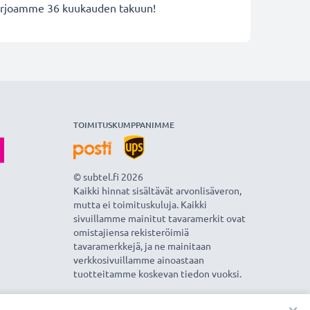
 tarjoamme 36 kuukauden takuun!
TOIMITUSKUMPPANIMME
© subtel.fi 2026
Kaikki hinnat sisältävät arvonlisäveron,
mutta ei toimituskuluja. Kaikki
sivuillamme mainitut tavaramerkit ovat
omistajiensa rekisteröimiä
tavaramerkkejä, ja ne mainitaan
verkkosivuillamme ainoastaan
tuotteitamme koskevan tiedon vuoksi.