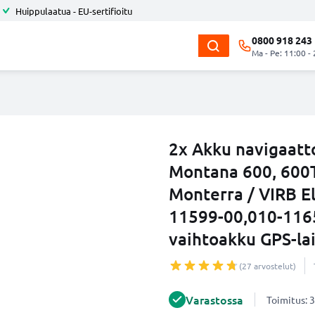
Huippulaatua - EU-sertifioitu
0800 918 243
Ma - Pe: 11:00 -
2x Akku navigaatt
Montana 600, 600T,
Monterra / VIRB El
11599-00,010-116
vaihtoakku GPS-la
(27 arvostelut)
Varastossa
Toimitus: 3