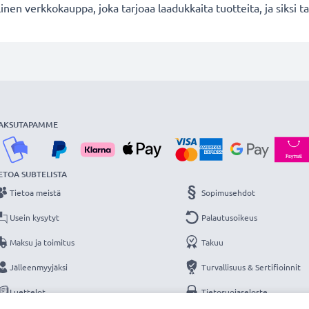
en verkkokauppa, joka tarjoaa laadukkaita tuotteita, ja siksi
AKSUTAPAMME
ETOA SUBTELISTA
Tietoa meistä
Sopimusehdot
Usein kysytyt
Palautusoikeus
Maksu ja toimitus
Takuu
Jälleenmyyjäksi
Turvallisuus & Sertifioinnit
Luettelot
Tietosuojaseloste