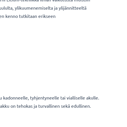
sululta, ylikuumenemiselta ja ylijännitteeltä
nen kenno tutkitaan erikseen
 kadonneelle, tyhjentyneelle tai vialliselle akulle.
kku on tehokas ja turvallinen sekä edullinen.