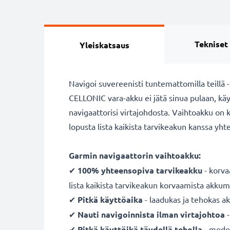
Tekniset
Yleiskatsaus
Navigoi suvereenisti tuntemattomilla teillä 
CELLONIC vara-akku ei jätä sinua pulaan, käyt
navigaattorisi virtajohdosta. Vaihtoakku on
lopusta lista kaikista tarvikeakun kanssa yht
Garmin navigaattorin vaihtoakku:
✔
100% yhteensopiva
tarvikeakku
- korva
lista kaikista tarvikeakun korvaamista akkuma
✔
Pitkä käyttöaika
- laadukas ja tehokas a
✔
Nauti navigoinnista ilman virtajohtoa
-
✔
Pitkä käyttöikä täydellä teholla
- moder