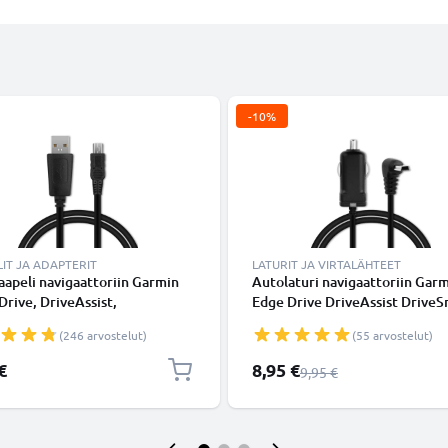
-10%
IT JA ADAPTERIT
LATURIT JA VIRTALÄHTEET
apeli navigaattoriin Garmin
Autolaturi navigaattoriin Gar
Drive, DriveAssist,
Edge Drive DriveAssist DriveS
mart, Nüvi, Oregon, eTrex,
Nüvi Oregon eTrex GPSMAP - 
(246 arvostelut)
(55 arvostelut)
P - 1A, 1m latausjohto. Musta
5W, 1A, tupakansytytinlaturin
aapeli
1.1m
Erikoishinta
€
8,95 €
Normaali hinta
9,95 €