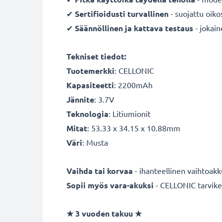
✔
Sertifioidusti turvallinen
- suojattu oiko
✔
Säännöllinen ja kattava testaus
- jokai
Tekniset tiedot:
Tuotemerkki
:
CELLONIC
Kapasiteetti
: 2200mAh
Jännite
: 3.7V
Teknologia
: Litiumionit
Mitat
: 53.33 x 34.15 x 10.88mm
Väri
: Musta
Vaihda tai korvaa
- ihanteellinen vaihtoakku
Sopii myös vara-akuksi
- CELLONIC tarvikea
★
3 vuoden takuu
★