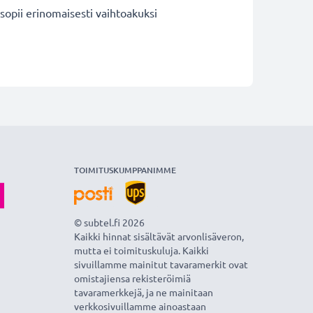
opii erinomaisesti vaihtoakuksi
TOIMITUSKUMPPANIMME
© subtel.fi 2026
Kaikki hinnat sisältävät arvonlisäveron,
mutta ei toimituskuluja. Kaikki
sivuillamme mainitut tavaramerkit ovat
omistajiensa rekisteröimiä
tavaramerkkejä, ja ne mainitaan
verkkosivuillamme ainoastaan