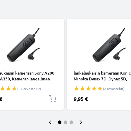
aukaisin kameraan Sony A200,
lankalaukaisin kameraan Konic
 A350, Kameran langallinen
Minolta Dynax 7D, Dynax 5D,
aukaisin tuotemerkiltä
Kameran langallinen kaukolauk
(27 arvostelut)
(2 arvostelut)
NIC
tuotemerkiltä CELLONIC
€
9,95 €