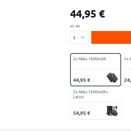
44,95 €
sis. alv
Määrä
2x Akku 1600mAh
1x 
44,95 €
24
2x Akku 1600mAh+
Laturi
54,95 €