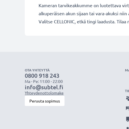
Kameran tarvikeakkumme on luotettava virta
alkuperäisen akun sijaan tai vara-akuksi niin a
Valitse CELLONIC, etkä tingi laadusta. Tilaa 
OTA YHTEYTTÄ
M
0800 918 243
Ma - Pe: 11:00 - 22:00
info@subtel.fi
TI
Yhteydenottolomake
Peruuta sopimus