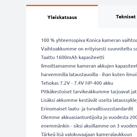
Tekniset
Yleiskatsaus
100 % yhteensopiva Konica kameran vaihto
Vaihtoakkumme on erityisesti suunniteltu s
Taattu 1600mAh kapasiteetti
Ilmoittamamme kameran akkujen kapasiteetit 
harvemmilla lataustauoilla - ihan kuten ilm
Tehokas 7.2V - 7.4V NP-400 akku
Pitkäkestoiset tarvikeakkumme tarjoavat jatk
Lisäksi akkumme kestävät useita lataussykle
Erinomaiset laatu- ja turvallisuusstandardit
Olemme akkuasiantuntijoita jo vuodesta 2004
enemmänkin - siksi akuillamme on 3 vuoden
Tärkeä lisä valokuvaajaan kameralaukkuun