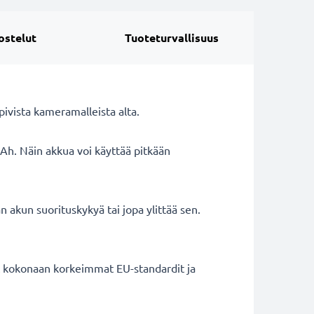
ostelut
Tuoteturvallisuus
vista kameramalleista alta.
Ah. Näin akkua voi käyttää pitkään
 akun suorituskykyä tai jopa ylittää sen.
ät kokonaan korkeimmat EU-standardit ja