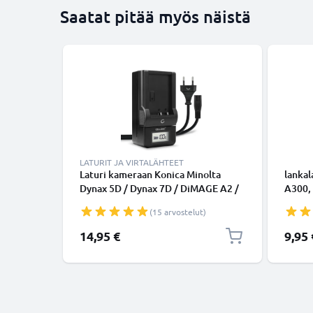
Saatat pitää myös näistä
LATURIT JA VIRTALÄHTEET
Laturi kameraan Konica Minolta
lankal
Dynax 5D / Dynax 7D / DiMAGE A2 /
A300,
DiMAGE A1 - kameran Minolta NP-
kaukol
(15 arvostelut)
400 tarvikelaturi
CELLO
14,95 €
9,95 