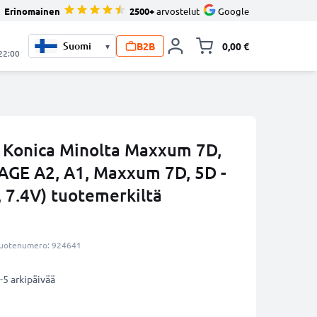
Erinomainen
2500+
arvostelut
Google
B2B
0,00 €
▾
Vaihda miniva
 22:00
 Konica Minolta Maxxum 7D,
AGE A2, A1, Maxxum 7D, 5D -
7.4V) tuotemerkiltä
uotenumero: 924641
-5 arkipäivää