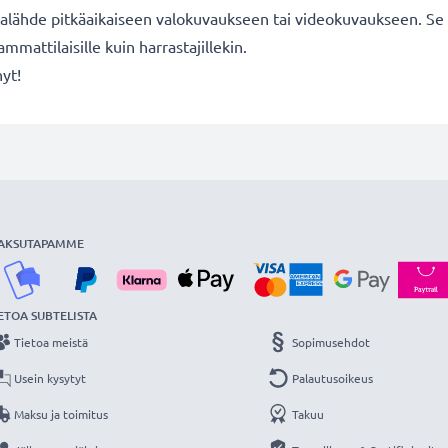
lähde pitkäaikaiseen valokuvaukseen tai videokuvaukseen. Se s
mmattilaisille kuin harrastajillekin.
nyt!
AKSUTAPAMME
ETOA SUBTELISTA
Tietoa meistä
Sopimusehdot
Usein kysytyt
Palautusoikeus
Maksu ja toimitus
Takuu