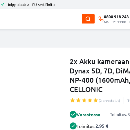
Huippulaatua - EU-sertifioitu
0800 918 243
Ma - Pe: 11:00 -
2x Akku kameraan
Dynax 5D, 7D, DiM
NP-400 (1600mAh, 
CELLONIC
(2 arvostelut)
T
Varastossa
Toimitus: 3
2.95 €
Toimitus: