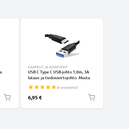
KAAPELIT JA ADAPTERIT
KAAPELIT
a
USB C Type C USB-johto 1,0m, 3A
USB-joht
lataus- ja tiedonsiirtojohto. Musta
14, 13, 12
aisin
USB C Type C - USB C Type C PVC
Lightning
(6 arvostelut)
USB-kaapeli
Valkoine
6,95 €
16,95 €