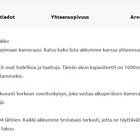
 tiedot
Yhteensopivuus
Arv
akku
opimaan kameraasi. Katso koko lista akkumme kanssa yhteensopi
ovat todellisia ja taattuja. Tämän akun kapasiteetti on 1600m
oitammekin.
uvasti korkean suorituskyvyn, joka vastaa alkuperäisen kameran
jä.
 lähtien. Kaikki akkumme testataan tarkasti, jotta ne täyttäv
 takuu.