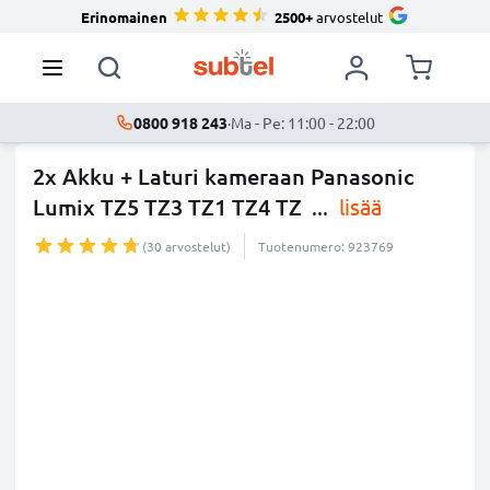
Erinomainen
2500+
arvostelut
0800 918 243
·
Ma - Pe: 11:00 - 22:00
2x Akku + Laturi kameraan Panasonic
Lumix TZ5 TZ3 TZ1 TZ4 TZ
...
lisää
(30 arvostelut)
Tuotenumero: 923769