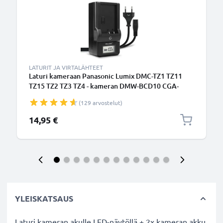
LATURIT JA VIRTALÄHTEET
Laturi kameraan Panasonic Lumix DMC-TZ1 TZ11
TZ15 TZ2 TZ3 TZ4 - kameran DMW-BCD10 CGA-
S007 tarvikelaturi
(129 arvostelut)
14,95 €
YLEISKATSAUS
Laturi kameran akulle LED-näytöllä + 2x kameran akku