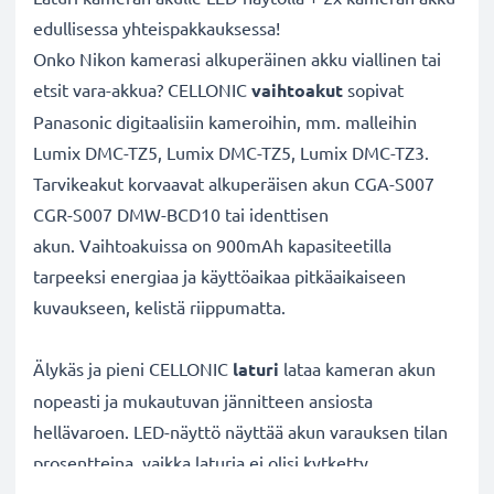
edullisessa yhteispakkauksessa!
Onko Nikon kamerasi alkuperäinen akku viallinen tai
etsit vara-akkua? CELLONIC
vaihtoakut
sopivat
Panasonic digitaalisiin kameroihin, mm. malleihin
Lumix DMC-TZ5, Lumix DMC-TZ5, Lumix DMC-TZ3.
Tarvikeakut korvaavat alkuperäisen akun CGA-S007
CGR-S007 DMW-BCD10 tai identtisen
akun. Vaihtoakuissa on 900mAh kapasiteetilla
tarpeeksi energiaa ja käyttöaikaa pitkäaikaiseen
kuvaukseen, kelistä riippumatta.
Älykäs ja pieni CELLONIC
laturi
lataa kameran akun
nopeasti ja mukautuvan jännitteen ansiosta
hellävaroen. LED-näyttö näyttää akun varauksen tilan
prosentteina, vaikka laturia ei olisi kytketty
verkkovirtaan. Pienikokoista tarvikelaturia voidaan