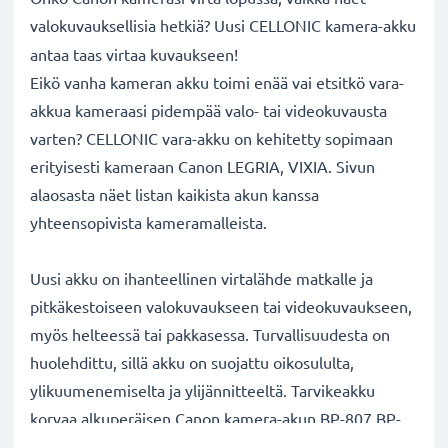
valokuvauksellisia hetkiä? Uusi CELLONIC
kamera-akku
antaa taas virtaa kuvaukseen!
Eikö vanha kameran akku toimi enää vai etsitkö vara-
akkua kameraasi pidempää valo- tai videokuvausta
varten? CELLONIC vara-akku on kehitetty sopimaan
erityisesti kameraan Canon LEGRIA, VIXIA. Sivun
alaosasta näet listan kaikista akun kanssa
yhteensopivista kameramalleista.
Uusi akku on ihanteellinen virtalähde matkalle ja
pitkäkestoiseen valokuvaukseen tai videokuvaukseen,
myös helteessä tai pakkasessa. Turvallisuudesta on
huolehdittu, sillä akku on suojattu oikosululta,
ylikuumenemiselta ja ylijännitteeltä. Tarvikeakku
korvaa alkuperäisen Canon kamera-akun BP-807 BP-
809 BP-819 BP-827. Katso sivun alaosasta lista kaikista