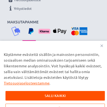
siksi tarjoamme 36 kuukauden takuun!
Yritystiedot
MAKSUTAPAMME
×
TOIMITUSKUMPPANIMME
Käytämme evästeitä sisällön ja mainosten personointiin,
sosiaalisen median ominaisuuksien tarjoamiseen sekä
liikenteemme analysointiin. Voit hyväksyä kaikki evästeet,
sallia vain välttämättömät evästeet tai hallita omia
© subtel.fi 2026
asetuksiasi. Lisätietoja evästeiden käytöstä löytyy
Kaikki hinnat sisältävät arvonlisäveron, mutta ei
toimituskuluja. Kaikki sivuillamme mainitut tavaramerkit ovat
Tietosuojaselosteestamme
.
omistajiensa rekisteröimiä tavaramerkkejä, ja ne mainitaan
verkkosivuillamme ainoastaan tuotteitamme koskevan
SALLI KAIKKI
tiedon vuoksi.