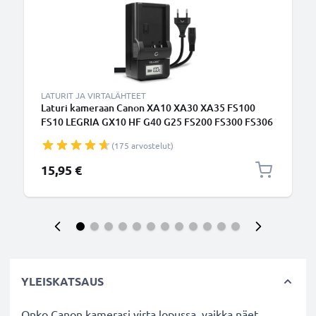
LATURIT JA VIRTALÄHTEET
Laturi kameraan Canon XA10 XA30 XA35 FS100
FS10 LEGRIA GX10 HF G40 G25 FS200 FS300 FS306
- kameran BP-808 BP-827 BP-820 tarvikelaturi
(175 arvostelut)
15,95 €
YLEISKATSAUS
Onko Canon kamerasi virta lopussa, vaikka näet