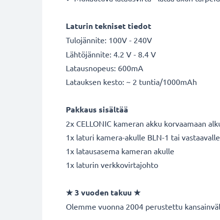
Laturin tekniset tiedot
Tulojännite: 100V - 240V
Lähtöjännite: 4.2 V - 8.4 V
Latausnopeus: 600mA
Latauksen kesto: ~ 2 tuntia/1000mAh
Pakkaus sisältää
2x CELLONIC kameran akku korvaamaan alk
1x laturi kamera-akulle BLN-1 tai vastaavalle
1x latausasema kameran akulle
1x laturin verkkovirtajohto
★
3 vuoden takuu
★
Olemme vuonna 2004 perustettu kansainvälin