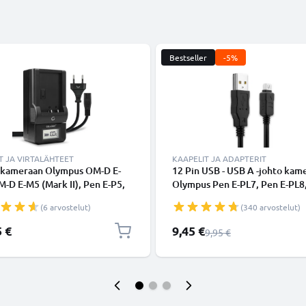
Bestseller
-5%
T JA VIRTALÄHTEET
KAAPELIT JA ADAPTERIT
i kameraan Olympus OM-D E-
12 Pin USB - USB A -johto kam
-D E-M5 (Mark II), Pen E-P5,
Olympus Pen E-PL7, Pen E-PL8
- kameran BLN-1 tarvikelaturi
E-PL6, OMD EM1, EM10 Mark II
(6 arvostelut)
(340 arvostelut)
Stylus 1, E510, E520, E620 - M
1.5m, nopea 1A, PVC-kameraj
Erikoishinta
5 €
9,45 €
Normaali hinta
9,95 €
CB-USB6 CB-USB8, tuotemerki
subtel