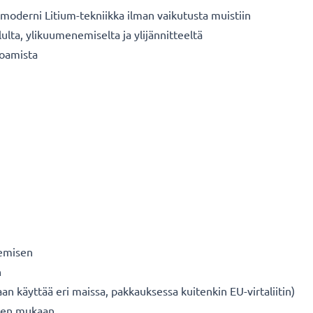
oderni Litium-tekniikka ilman vaikutusta muistiin
ulta, ylikuumenemiselta ja ylijännitteeltä
koamista
nemisen
n
n käyttää eri maissa, pakkauksessa kuitenkin EU-virtaliitin)
iden mukaan