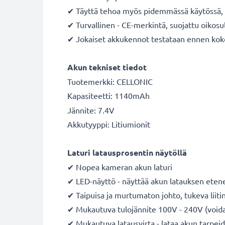
✔ Täyttä tehoa myös pidemmässä käytössä, m
✔ Turvallinen - CE-merkintä, suojattu oikosul
✔ Jokaiset akkukennot testataan ennen ko
Akun tekniset tiedot
Tuotemerkki: CELLONIC
Kapasiteetti: 1140mAh
Jännite: 7.4V
Akkutyyppi: Litiumionit
Laturi latausprosentin näytöllä
✔ Nopea kameran akun laturi
✔ LED-näyttö - näyttää akun latauksen ete
✔ Taipuisa ja murtumaton johto, tukeva liiti
✔ Mukautuva tulojännite 100V - 240V (voidaa
✔ Mukautuva latausvirta - lataa akun tarpe