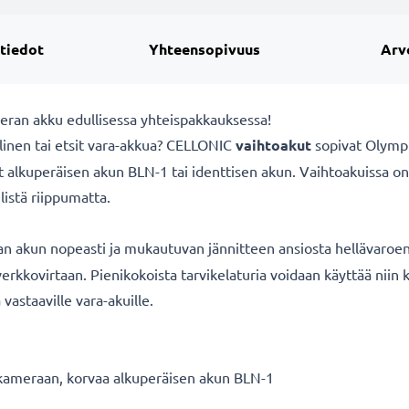
 tiedot
Yhteensopivuus
Arv
eran akku edullisessa yhteispakkauksessa!
linen tai etsit vara-akkua? CELLONIC
vaihtoakut
sopivat Olympu
 alkuperäisen akun BLN-1 tai identtisen akun. Vaihtoakuissa o
listä riippumatta.
n akun nopeasti ja mukautuvan jännitteen ansiosta hellävaroen
 verkkovirtaan. Pienikokoista tarvikelaturia voidaan käyttää niin 
vastaaville vara-akuille.
ameraan, korvaa alkuperäisen akun BLN-1