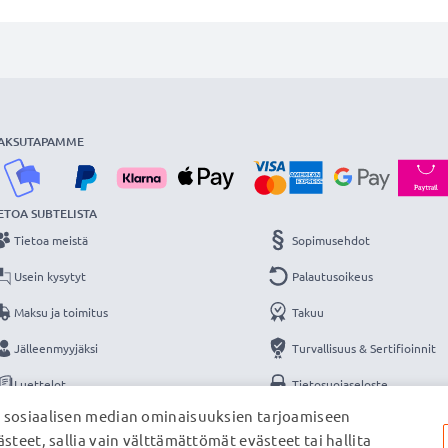
AKSUTAPAMME
ETOA SUBTELISTA
Tietoa meistä
Sopimusehdot
Usein kysytyt
Palautusoikeus
Maksu ja toimitus
Takuu
Jälleenmyyjäksi
Turvallisuus & Sertifioinnit
Luettelot
Tietosuojaseloste
, sosiaalisen median ominaisuuksien tarjoamiseen
Yhteys
Yritystiedot
steet, sallia vain välttämättömät evästeet tai hallita