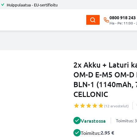
Huippulaatua - EU-sertifioitu
0800 918 243
Ma - Pe: 11:00 -
2x Akku + Laturi
OM-D E-M5 OM-D E-
BLN-1 (1140mAh, 7
CELLONIC
(12 arvostelut)
Varastossa
Toimitus: 3
2.95 €
Toimitus: