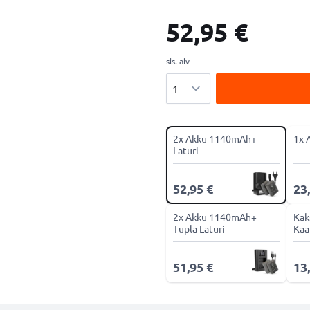
52,95 €
sis. alv
Määrä
2x Akku 1140mAh+
1x 
Laturi
52,95 €
23
2x Akku 1140mAh+
Kak
Tupla Laturi
Kaa
51,95 €
13