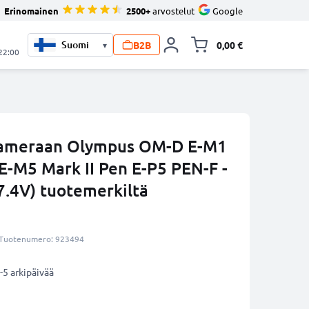
Erinomainen
2500+
arvostelut
Google
B2B
0,00 €
▾
Vaihda miniva
 22:00
 kameraan Olympus OM-D E-M1
M5 Mark II Pen E-P5 PEN-F -
.4V) tuotemerkiltä
Tuotenumero: 923494
-5 arkipäivää