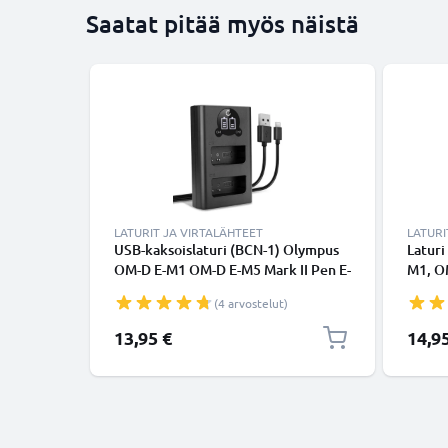
Saatat pitää myös näistä
LATURIT JA VIRTALÄHTEET
LATURI
USB-kaksoislaturi (BCN-1) Olympus
Latur
OM-D E-M1 OM-D E-M5 Mark II Pen E-
M1, OM
P5 Pen-F-laitteille + 1m + USB
Pen-F 
(4 arvostelut)
Kaapeli valmistajalta CELLONIC
13,95 €
14,9