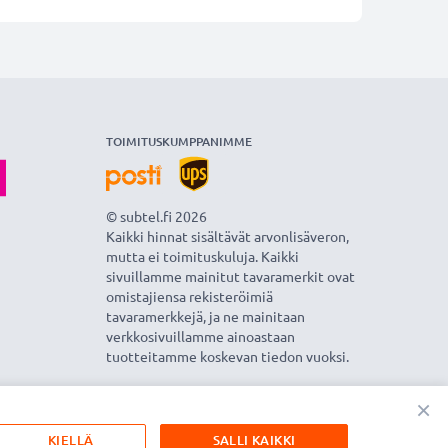
TOIMITUSKUMPPANIMME
© subtel.fi 2026
Kaikki hinnat sisältävät arvonlisäveron,
mutta ei toimituskuluja. Kaikki
sivuillamme mainitut tavaramerkit ovat
omistajiensa rekisteröimiä
tavaramerkkejä, ja ne mainitaan
verkkosivuillamme ainoastaan
tuotteitamme koskevan tiedon vuoksi.
×
KIELLÄ
SALLI KAIKKI