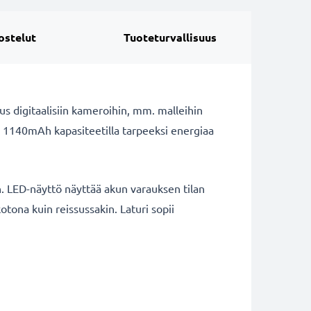
ostelut
Tuoteturvallisuus
s digitaalisiin kameroihin, mm. malleihin
n 1140mAh kapasiteetilla tarpeeksi energiaa
. LED-näyttö näyttää akun varauksen tilan
kotona kuin reissussakin. Laturi sopii