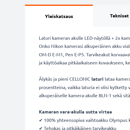
Tekniset
Yleiskatsaus
Laturi kameran akulle LED-näytöllä + 2x kam
Onko Nikon kamerasi alkuperäinen akku vial
OM-D E-M1, Pen E-P5. Tarvikeakut korvaavat
ja käyttöaikaa pitkäaikaiseen kuvaukseen, ke
Älykäs ja pieni CELLONIC
laturi
lataa kamera
prosentteina, vaikka laturia ei olisi kytketty
alkuperäiselle kamera-akulle BLN-1 sekä sitä 
Kameran vara-akulla uutta virtaa
✔ 100% yhteensopiva vaihtoakku Olympus k
✔ Tehokas ja pitkäikäinen tarvikeakku