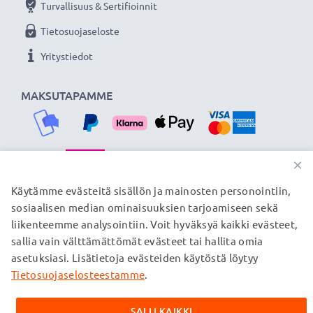
Turvallisuus & Sertifioinnit
Tietosuojaseloste
Yritystiedot
MAKSUTAPAMME
×
TOIMITUSKUMPPANIMME
Käytämme evästeitä sisällön ja mainosten personointiin,
sosiaalisen median ominaisuuksien tarjoamiseen sekä
liikenteemme analysointiin. Voit hyväksyä kaikki evästeet,
sallia vain välttämättömät evästeet tai hallita omia
© subtel.fi 2026
asetuksiasi. Lisätietoja evästeiden käytöstä löytyy
Kaikki hinnat sisältävät arvonlisäveron, mutta ei
toimituskuluja. Kaikki sivuillamme mainitut tavaramerkit ovat
Tietosuojaselosteestamme
.
omistajiensa rekisteröimiä tavaramerkkejä, ja ne mainitaan
verkkosivuillamme ainoastaan tuotteitamme koskevan
SALLI KAIKKI