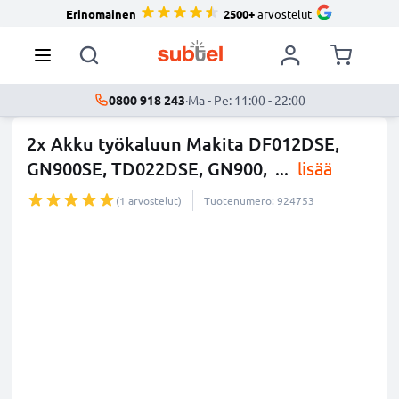
Erinomainen
2500+
arvostelut
0800 918 243
·
Ma - Pe: 11:00 - 22:00
2x Akku työkaluun Makita DF012DSE,
GN900SE, TD022DSE, GN900,
...
lisää
(1 arvostelut)
Tuotenumero: 924753