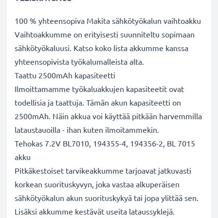
100 % yhteensopiva Makita sähkötyökalun vaihtoakku
Vaihtoakkumme on erityisesti suunniteltu sopimaan
sähkötyökaluusi. Katso koko lista akkumme kanssa
yhteensopivista työkalumalleista alta.
Taattu 2500mAh kapasiteetti
Ilmoittamamme työkaluakkujen kapasiteetit ovat
todellisia ja taattuja. Tämän akun kapasiteetti on
2500mAh. Näin akkua voi käyttää pitkään harvemmilla
lataustauoilla - ihan kuten ilmoitammekin.
Tehokas 7.2V BL7010, 194355-4, 194356-2, BL 7015
akku
Pitkäkestoiset tarvikeakkumme tarjoavat jatkuvasti
korkean suorituskyvyn, joka vastaa alkuperäisen
sähkötyökalun akun suorituskykyä tai jopa ylittää sen.
Lisäksi akkumme kestävät useita lataussyklejä.