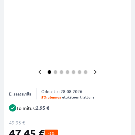
Odotettu
28.08.2026
Ei saatavilla
5% alennus
etukäteen tilattuna
2.95 €
Toimitus:
49,95 €
47,45 €
-5%