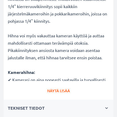
1/4" kierreruuvikiinnitys sopii kaikkiin
järjestelmäkameroihin ja pokkarikameroihin, joissa on
pohjassa 1/4" kiinnitys.
Hihna voi myös vakauttaa kameran käyttöä ja auttaa
mahdollisesti ottamaan terävämpiä otoksia.
Pikakiinnityksen ansiosta kamera voidaan asentaa
jalustalle ilman, että hihnaa tarvitsee ensin poistaa.
Kamerahihna:
✔ Kamerasi on aina nopeasti saatavilla ja turvallisesti
kiinnitettynä
NÄYTÄ LISÄÄ
✔ Säädettävä hihnan pituus, enintään 1,5 m
✔ Olkapehmuste
TEKNISET TIEDOT
✔ Säänkestävä ja repäisynkestävä
✔ Ihanteellinen kameralaukun tai repun sijaan