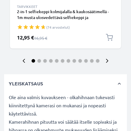
TARVIKKEET
2-in-1 selfiekeppi kolmijalalla & kaukosäätimellä -
1m musta ulosvedettävä selfiekeppi ja
kokoontaitettava kolmijalka bluetooth-
(74 arvostelut)
kaukosäätimellä puhelimelle ja kameralle -
iPhonelle, GoProlle, Androidille ynm.
Erikoishinta
12,95 €
Normaali hinta
16,95 €
YLEISKATSAUS
Ole aina valmis kuvaukseen - olkahihnaan tukevasti
kiinnitettynä kamerasi on mukanasi ja nopeasti
käytettävissä.
Kamerahihnan pituutta voi säätää itselle sopivaksi ja
hihnassa on olkapehmuste mukavuuden lisäämiseksi.