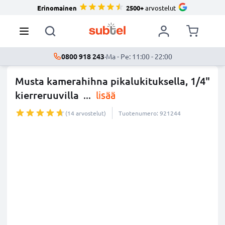
Erinomainen
2500+
arvostelut
0800 918 243
·
Ma - Pe: 11:00 - 22:00
Musta kamerahihna pikalukituksella, 1/4"
kierreruuvilla
...
lisää
(14 arvostelut)
Tuotenumero: 921244