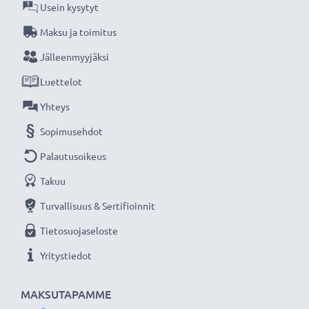
tarjoamme 36 kuukauden takuun!
Usein kysytyt
Maksu ja toimitus
Jälleenmyyjäksi
Luettelot
Yhteys
Sopimusehdot
Palautusoikeus
Takuu
Turvallisuus & Sertifioinnit
Tietosuojaseloste
Yritystiedot
MAKSUTAPAMME