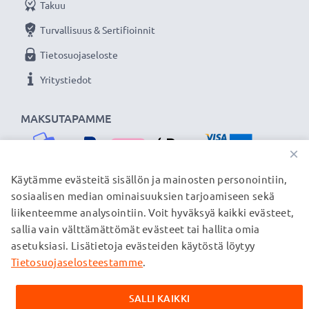
Takuu
Turvallisuus & Sertifioinnit
Tietosuojaseloste
Yritystiedot
MAKSUTAPAMME
×
Käytämme evästeitä sisällön ja mainosten personointiin,
sosiaalisen median ominaisuuksien tarjoamiseen sekä
TOIMITUSKUMPPANIMME
liikenteemme analysointiin. Voit hyväksyä kaikki evästeet,
sallia vain välttämättömät evästeet tai hallita omia
asetuksiasi. Lisätietoja evästeiden käytöstä löytyy
Tietosuojaselosteestamme
.
© subtel.fi 2026
Kaikki hinnat sisältävät arvonlisäveron, mutta ei
toimituskuluja. Kaikki sivuillamme mainitut tavaramerkit ovat
SALLI KAIKKI
omistajiensa rekisteröimiä tavaramerkkejä, ja ne mainitaan