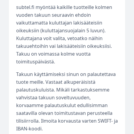
subtel.fi myöntää kaikille tuotteille kolmen
vuoden takuun seuraavin ehdoin
vaikuttamatta kuluttajan lakisääteisiin
oikeuksiin (kuluttajansuojalain 5 luvun).
Kuluttajana voit valita, vetoatko näihin
takuuehtoihin vai lakisääteisiin oikeuksiisi.
Takuu on voimassa kolme vuotta
toimituspäivästä.
Takuun käyttämiseksi sinun on palautettava
tuote meille. Vastaat alkuperäisistä
palautuskuluista. Mikäli tarkastuksemme
vahvistaa takuun soveltuvuuden,
korvaamme palautuskulut edullisimman
saatavilla olevan toimitustavan perusteella
tilisiirrolla. Ilmoita korvausta varten SWIFT- ja
IBAN-koodi.