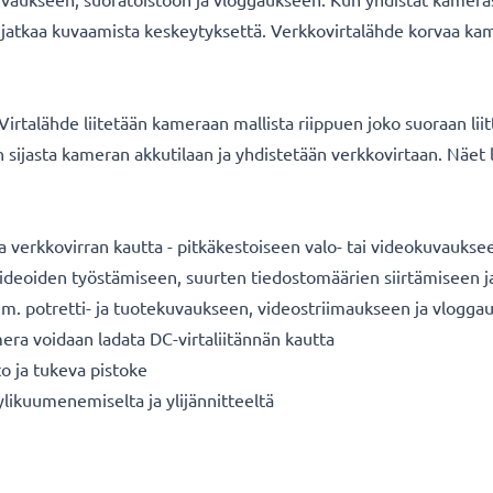
it jatkaa kuvaamista keskeytyksettä. Verkkovirtalähde korvaa ka
irtalähde liitetään kameraan mallista riippuen joko suoraan liit
 sijasta kameran akkutilaan ja yhdistetään verkkovirtaan. Näet 
verkkovirran kautta - pitkäkestoiseen valo- tai videokuvauksee
a videoiden työstämiseen, suurten tiedostomäärien siirtämiseen 
im. potretti- ja tuotekuvaukseen, videostriimaukseen ja vlogga
era voidaan ladata DC-virtaliitännän kautta
o ja tukeva pistoke
 ylikuumenemiselta ja ylijännitteeltä