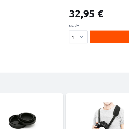
32,95 €
sis. alv
Määrä