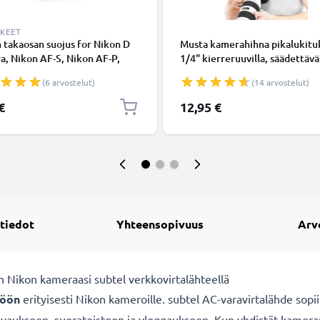
KKEET
n takaosan suojus for Nikon D
Musta kamerahihna pikalukituk
, Nikon AF-S, Nikon AF-P,
1/4" kierreruuvilla, säädettävä
ttikiinnitys Suojus, Kansi
pituus max 1,5 m
(6 arvostelut)
(14 arvostelut)
F Mount (AF-S, AF-P, AI)
€
12,95 €
 tiedot
Yhteensopivuus
Arv
n Nikon kameraasi subtel verkkovirtalähteellä
töön
erityisesti Nikon kameroille. subtel AC-varavirtalähde sopi
ukseen, suoratoistoon ja vloggaukseen. Kun yhdistät kamerasi 