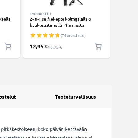
TARVIKKEET
KAAPELIT
sella,
2-in-1 selfiekeppi kolmijalalla &
Mini USB 
kaukosäätimellä - 1m musta
tiedonsi
ulosvedettävä selfiekeppi ja
Musta PV
(74 arvostelut)
kokoontaitettava kolmijalka
bluetooth-kaukosäätimellä
Erikoishinta
12,95 €
6,95 €
Normaali hinta
16,95 €
puhelimelle ja kameralle - iPhonelle,
GoProlle, Androidille ynm.
ostelut
Tuoteturvallisuus
i pitkäkestoiseen, koko päivän kestävään
virtalähteen kautta pistorasiaan, sinun ei