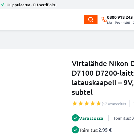
Huippulaatua - EU-sertifioitu
0800 918 243
Ma - Pe: 11:00 -
Virtalähde Nikon
D7100 D7200-laitte
latauskaapeli – 9V,
subtel
(17 arvostelut)
Varastossa
Toimitus: 3
2.95 €
Toimitus: