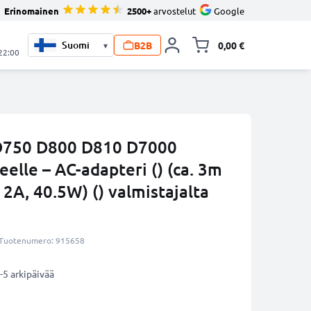
Erinomainen
2500+
arvostelut
Google
B2B
0,00 €
▾
Vaihda miniva
 22:00
 D750 D800 D810 D7000
elle – AC-adapteri () (ca. 3m
 2A, 40.5W) () valmistajalta
Tuotenumero: 915658
-5 arkipäivää