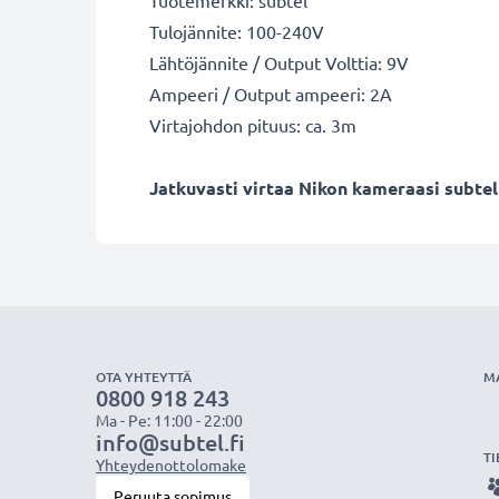
Tuotemerkki: subtel
Tulojännite: 100-240V
Lähtöjännite / Output Volttia: 9V
Ampeeri / Output ampeeri: 2A
Virtajohdon pituus: ca. 3m
Jatkuvasti virtaa Nikon kameraasi subtel 
OTA YHTEYTTÄ
M
0800 918 243
Ma - Pe: 11:00 - 22:00
info@subtel.fi
TI
Yhteydenottolomake
Peruuta sopimus