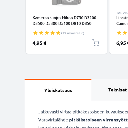
TARVI
Kameran suojus Nikon D750 D3200
Linssi
D3500 D5300 D5100 D810 D850
Camera
D7100 (BF-1B) kameraan - Musta
Bajone
(19 arvostelut)
kameran runkotulppa, Muovi,
Nikon 
bajonetti Nikkor F Mount - AF-S AF-P
4,95 €
6,95 
AI
Tekniset
Yleiskatsaus
Jatkuvasti virtaa pitkäkestoiseen kuvauksee
Varavirtalähde
pitkäketoiseen virransyöt
kuvaukseen, videokuvaukseen, timelapse-kuva