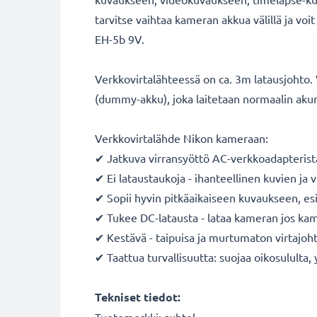
tarvitse vaihtaa kameran akkua välillä ja vo
EH-5b 9V.
Verkkovirtalähteessä on ca. 3m latausjohto. V
(dummy-akku), joka laitetaan normaalin akun
Verkkovirtalähde Nikon kameraan:
✔ Jatkuva virransyöttö AC-verkkoadapterista 
✔ Ei lataustaukoja - ihanteellinen kuvien j
✔ Sopii hyvin pitkäaikaiseen kuvaukseen, es
✔ Tukee DC-latausta - lataa kameran jos kam
✔ Kestävä - taipuisa ja murtumaton virtajoht
✔ Taattua turvallisuutta: suojaa oikosululta,
Tekniset tiedot: