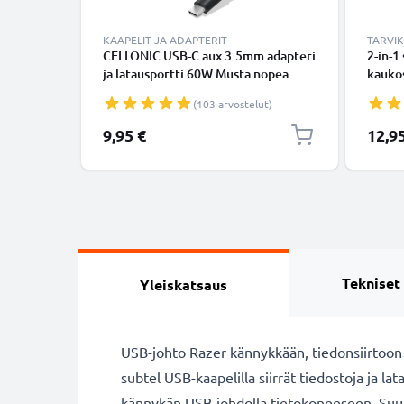
KAAPELIT JA ADAPTERIT
TARVI
CELLONIC USB-C aux 3.5mm adapteri
2-in-1
ja latausportti 60W Musta nopea
kaukos
latausadapteri puhelimille,
ulosve
(103 arvostelut)
tableteille ja kuulokkeille
kokoon
bluet
Erikoi
9,95 €
12,9
puheli
GoProl
Tekniset
Yleiskatsaus
USB-johto Razer kännykkään, tiedonsiirtoon
subtel USB-kaapelilla siirrät tiedostoja ja la
kännykän USB-johdolla tietokoneeseen. Suu