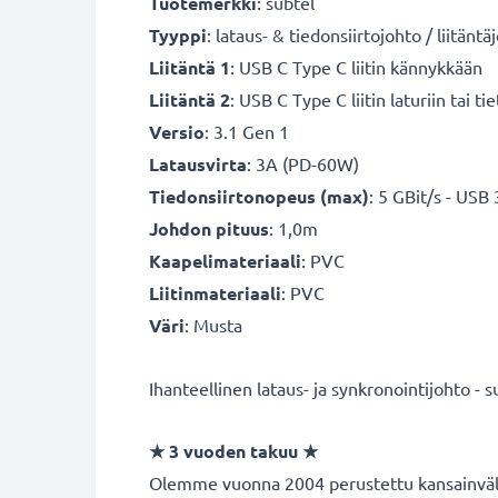
Tuotemerkki
: subtel
Tyyppi
: lataus- & tiedonsiirtojohto / liitänt
Liitäntä 1
: USB C Type C liitin kännykkään
Liitäntä 2
: USB C Type C liitin laturiin tai 
Versio
: 3.1 Gen 1
Latausvirta
: 3A (PD-60W)
Tiedonsiirtonopeus (max)
: 5 GBit/s - USB
Johdon pituus
: 1,0m
Kaapelimateriaali
: PVC
Liitinmateriaali
: PVC
Väri
: Musta
Ihanteellinen lataus- ja synkronointijohto - s
★
3 vuoden takuu
★
Olemme vuonna 2004 perustettu kansainvälin