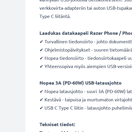
verkkovirta-adapteriin tai auton USB-tupakan
Type C liitäntä.
Laadukas datakaapeli Razer Phone / Phon
✔ Turvallinen tiedonsiirto - johto dokumentt
✔ Ohjelmistopäivitykset - suuren tietomäärän
✔ Nopea tiedonsiirto - tiedonsiirtokaapeli u
✔ Yhteensopiva myös aiempien USB-versioi
Nopea 3A (PD-60W) USB-latausjohto
✔ Nopea latausjohto - suuri 3A (PD-60W) l
✔ Kestävä - taipuisa ja murtumaton virtajo
✔ USB C Type C liitin - latausjohto puhelimii
Tekniset tiedot: