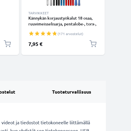
TARVIKKEET
LATURIT 
Kännykän korjaustyökalut 18 osaa,
Autolatu
ruuvimeisselisarja, pentalobe-, torx-,
Microsof
ristikärkiruuvimeisseli, muovivipu,
ZTE / Son
(171 arvostelut)
unainen
imukuppi, pinsetit ja tarra -
5V, 12W,
älypuhelimen avaustyökalut
johto 1.
7,95 €
9,95 €
tarkkuustyöhön
ostelut
Tuoteturvallisuus
 videot ja tiedostot tietokoneelle liittämällä
sti, kun yhdistät sen tietokoneeseen, USB-