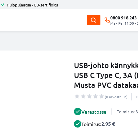
Huippulaatua - EU-sertifioitu
0800 918 243
Ma - Pe: 11:00 -
USB-johto kännykk
USB C Type C, 3A (
Musta PVC dataka
(0 arvostelut)
T
Varastossa
Toimitus: 3
2.95 €
Toimitus: