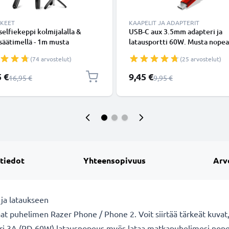
KKEET
KAAPELIT JA ADAPTERIT
 selfiekeppi kolmijalalla &
USB-C aux 3.5mm adapteri ja
äätimellä - 1m musta
latausportti 60W. Musta nopea
dettävä selfiekeppi ja
latausadapteri puhelimille,
(74 arvostelut)
(25 arvostelut)
taitettava kolmijalka
tableteille ja kuulokkeille - P
ooth-kaukosäätimellä
shinta
Erikoishinta
5 €
9,45 €
Normaali hinta
Normaali hinta
16,95 €
9,95 €
melle ja kameralle - iPhonelle,
le, Androidille ynm.
 tiedot
Yhteensopivuus
Arv
 ja lataukseen
taat puhelimen Razer Phone / Phone 2. Voit siirtää tärkeät kuvat,
ri 3A (PD-60W) latausnopeus myös lataa matkapuhelimesi nopea