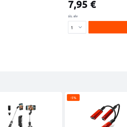
7,95 €
sis. alv
Määrä
-5%