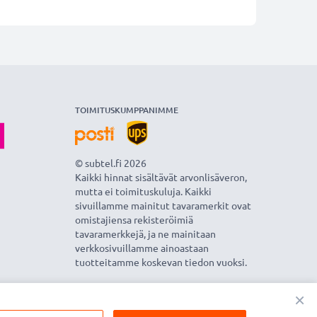
TOIMITUSKUMPPANIMME
© subtel.fi 2026
Kaikki hinnat sisältävät arvonlisäveron,
mutta ei toimituskuluja. Kaikki
sivuillamme mainitut tavaramerkit ovat
omistajiensa rekisteröimiä
tavaramerkkejä, ja ne mainitaan
verkkosivuillamme ainoastaan
tuotteitamme koskevan tiedon vuoksi.
×