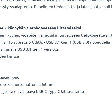
sytytysadapteriin. Puhelimen tiedonsiirto- ja latausjohto sopii 
e 2 kännykän tietokoneeseen liittämiseksi
ien, kuvien, videoiden ja musiikin turvalliseen tietokoneelle si
 siirto suurella 5 GBit/s - USB 3.1 Gen 1 (USB 3.0) nopeudella
usimmalla USB 3.1 Gen 1 versiolla
den kanssa
atausnopeus
hto sekä murtumattomat liitimet
n, joissa on vastaava USB C Type C latausliitäntä