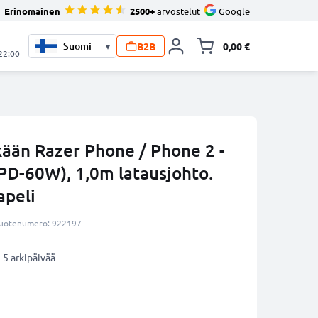
Erinomainen
2500+
arvostelut
Google
B2B
0,00 €
▾
Vaihda miniva
 22:00
ään Razer Phone / Phone 2 -
PD-60W), 1,0m latausjohto.
apeli
uotenumero: 922197
-5 arkipäivää