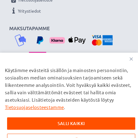
Yritystiedot
★
3 vuoden takuu
★
Olemme vuonna 2004 perustettu kansainvälinen
MAKSUTAPAMME
verkkokauppa, joka tarjoaa laadukkaita tuotteita, ja
siksi tarjoamme 36 kuukauden takuun!
×
TOIMITUSKUMPPANIMME
Käytämme evästeitä sisällön ja mainosten personointiin,
sosiaalisen median ominaisuuksien tarjoamiseen sekä
liikenteemme analysointiin. Voit hyväksyä kaikki evästeet,
sallia vain välttämättömät evästeet tai hallita omia
© subtel.fi 2026
asetuksiasi. Lisätietoja evästeiden käytöstä löytyy
Kaikki hinnat sisältävät arvonlisäveron, mutta ei
toimituskuluja. Kaikki sivuillamme mainitut tavaramerkit ovat
Tietosuojaselosteestamme
.
omistajiensa rekisteröimiä tavaramerkkejä, ja ne mainitaan
verkkosivuillamme ainoastaan tuotteitamme koskevan
SALLI KAIKKI
tiedon vuoksi.