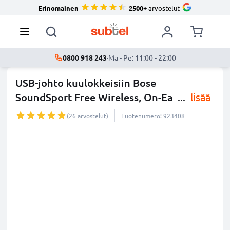
Erinomainen
2500+
arvostelut
0800 918 243
·
Ma - Pe: 11:00 - 22:00
USB-johto kuulokkeisiin Bose
SoundSport Free Wireless, On-Ea
...
lisää
(26 arvostelut)
Tuotenumero: 923408