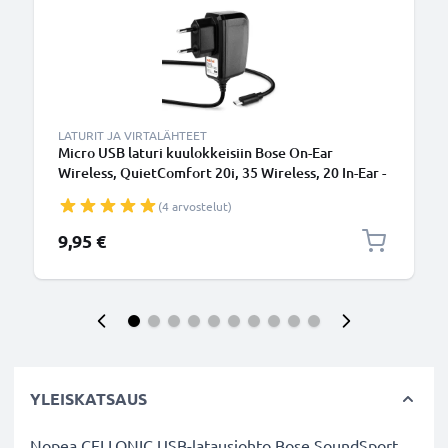
LATURIT JA VIRTALÄHTEET
Micro USB laturi kuulokkeisiin Bose On-Ear
Wireless, QuietComfort 20i, 35 Wireless, 20 In-Ear -
1A / 1000mA, 5W tarvikelaturi 1.1m virtajohdolla
(4 arvostelut)
9,95 €
YLEISKATSAUS
Nopea CELLONIC USB-latausjohto Bose SoundSport