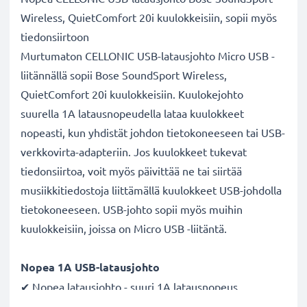
Wireless, QuietComfort 20i kuulokkeisiin, sopii myös
tiedonsiirtoon
Murtumaton CELLONIC USB-latausjohto Micro USB -
liitännällä sopii Bose SoundSport Wireless,
QuietComfort 20i kuulokkeisiin. Kuulokejohto
suurella 1A latausnopeudella lataa kuulokkeet
nopeasti, kun yhdistät johdon tietokoneeseen tai USB-
verkkovirta-adapteriin. Jos kuulokkeet tukevat
tiedonsiirtoa, voit myös päivittää ne tai siirtää
musiikkitiedostoja liittämällä kuulokkeet USB-johdolla
tietokoneeseen. USB-johto sopii myös muihin
kuulokkeisiin, joissa on Micro USB -liitäntä.
Nopea 1A USB-latausjohto
✔ Nopea latausjohto - suuri 1A latausnopeus
✔ Kestävä - taipuisa ja murtumaton virtajohto sekä