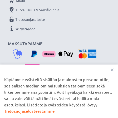
Takuu
Turvallisuus & Sertifioinnit
Tietosuojaseloste
Yritystiedot
MAKSUTAPAMME
×
TOIMITUSKUMPPANIMME
Käytämme evästeitä sisällön ja mainosten personointiin,
sosiaalisen median ominaisuuksien tarjoamiseen sekä
liikenteemme analysointiin. Voit hyväksyä kaikki evästeet,
sallia vain välttämättömät evästeet tai hallita omia
© subtel.fi 2026
asetuksiasi. Lisätietoja evästeiden käytöstä löytyy
Kaikki hinnat sisältävät arvonlisäveron, mutta ei
toimituskuluja. Kaikki sivuillamme mainitut tavaramerkit ovat
Tietosuojaselosteestamme
.
omistajiensa rekisteröimiä tavaramerkkejä, ja ne mainitaan