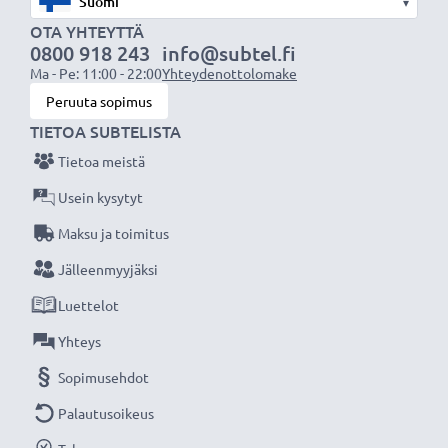
Jännite:
1.55V
▾
OTA YHTEYTTÄ
Teknologia:
Primär Silber (Zn / Ag2O)
0800 918 243
info@subtel.fi
Kapasiteetti:
40 mAh
Ma - Pe: 11:00 - 22:00
Yhteydenottolomake
Kappalemäärä:
x1
Peruuta sopimus
TIETOA SUBTELISTA
Olitpa sitten vaihtamassa paristoa tai
Tietoa meistä
hankkimassa varaparistoja, Varta
Usein kysytyt
nappiparistomme tarjoavat luotettavaa
Maksu ja toimitus
suorituskykyä ja pidempää käyttöikää. Tilaa nyt
nopeaa toimitusta ja 3 vuoden takuuta varten!
Jälleenmyyjäksi
Luettelot
Yhteys
Sopimusehdot
Palautusoikeus