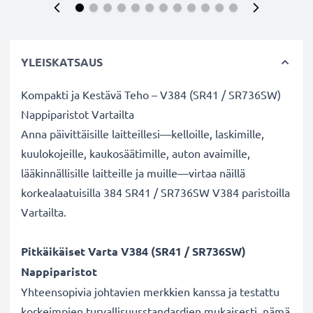
YLEISKATSAUS
Kompakti ja Kestävä Teho – V384 (SR41 / SR736SW)
Nappiparistot Vartailta
Anna päivittäisille laitteillesi—kelloille, laskimille,
kuulokojeille, kaukosäätimille, auton avaimille,
lääkinnällisille laitteille ja muille—virtaa näillä
korkealaatuisilla 384 SR41 / SR736SW V384 paristoilla
Vartailta.
Pitkäikäiset Varta V384 (SR41 / SR736SW)
Nappiparistot
Yhteensopivia johtavien merkkien kanssa ja testattu
korkeimpien turvallisuusstandardien mukaisesti, nämä