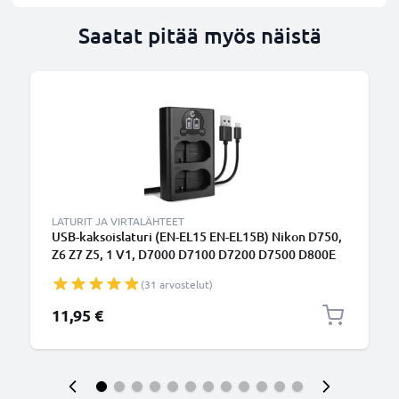
Saatat pitää myös näistä
LATURIT JA VIRTALÄHTEET
USB-kaksoislaturi (EN-EL15 EN-EL15B) Nikon D750,
Z6 Z7 Z5, 1 V1, D7000 D7100 D7200 D7500 D800E
D810A D850 D600 D610-laitteille + 1m + USB
(31 arvostelut)
Kaapeli valmistajalta CELLONIC
11,95 €