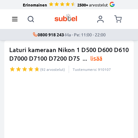
Erinomainen
2500+
arvostelut
0800 918 243
·
Ma - Pe: 11:00 - 22:00
Laturi kameraan Nikon 1 D500 D600 D610
D7000 D7100 D7200 D75
...
lisää
(92 arvostelut)
Tuotenumero: 910107