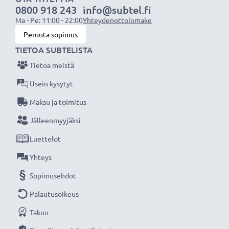
0800 918 243
info@subtel.fi
laturin ansiosta, 3 vuoden takuu!
Ma - Pe: 11:00 - 22:00
Yhteydenottolomake
Peruuta sopimus
TIETOA SUBTELISTA
Tietoa meistä
Usein kysytyt
Maksu ja toimitus
Jälleenmyyjäksi
Luettelot
Yhteys
Sopimusehdot
Palautusoikeus
Takuu