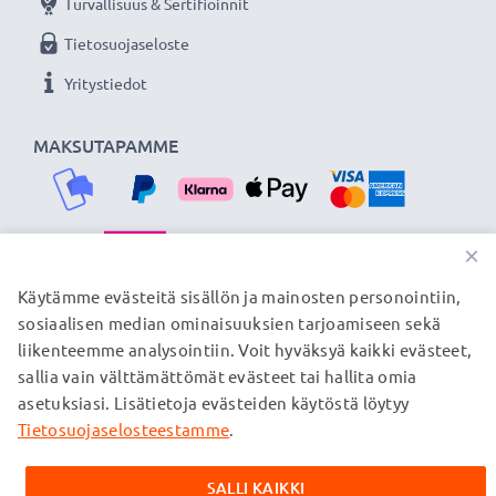
Turvallisuus & Sertifioinnit
Tietosuojaseloste
Yritystiedot
MAKSUTAPAMME
×
TOIMITUSKUMPPANIMME
Käytämme evästeitä sisällön ja mainosten personointiin,
sosiaalisen median ominaisuuksien tarjoamiseen sekä
liikenteemme analysointiin. Voit hyväksyä kaikki evästeet,
sallia vain välttämättömät evästeet tai hallita omia
© subtel.fi 2026
asetuksiasi. Lisätietoja evästeiden käytöstä löytyy
Kaikki hinnat sisältävät arvonlisäveron, mutta ei
toimituskuluja. Kaikki sivuillamme mainitut tavaramerkit ovat
Tietosuojaselosteestamme
.
omistajiensa rekisteröimiä tavaramerkkejä, ja ne mainitaan
verkkosivuillamme ainoastaan tuotteitamme koskevan
SALLI KAIKKI
tiedon vuoksi.