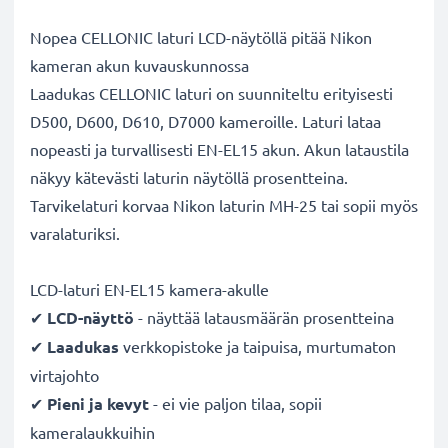
Nopea CELLONIC laturi LCD-näytöllä pitää Nikon
kameran akun kuvauskunnossa
Laadukas CELLONIC laturi on suunniteltu erityisesti
D500, D600, D610, D7000 kameroille. Laturi lataa
nopeasti ja turvallisesti EN-EL15 akun. Akun lataustila
näkyy kätevästi laturin näytöllä prosentteina.
Tarvikelaturi korvaa Nikon laturin MH-25 tai sopii myös
varalaturiksi.
LCD-laturi EN-EL15 kamera-akulle
✔
LCD-näyttö
- näyttää latausmäärän prosentteina
✔
Laadukas
verkkopistoke ja taipuisa, murtumaton
virtajohto
✔
Pieni ja kevyt
- ei vie paljon tilaa, sopii
kameralaukkuihin