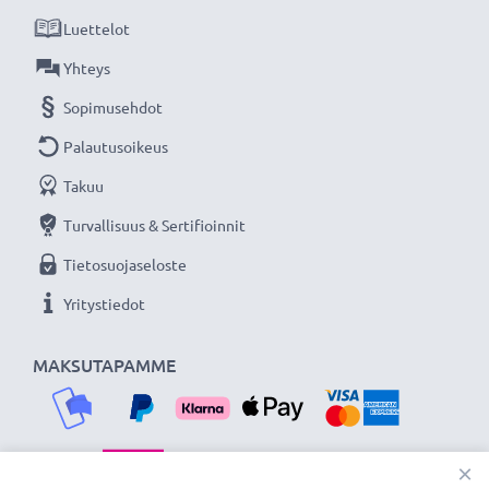
Olemme vuonna 2004 perustettu kansainvälinen
Luettelot
verkkokauppa, joka tarjoaa laadukkaita tuotteita, ja
siksi tarjoamme 36 kuukauden takuun!
Yhteys
Sopimusehdot
Palautusoikeus
Takuu
Turvallisuus & Sertifioinnit
Tietosuojaseloste
Yritystiedot
MAKSUTAPAMME
×