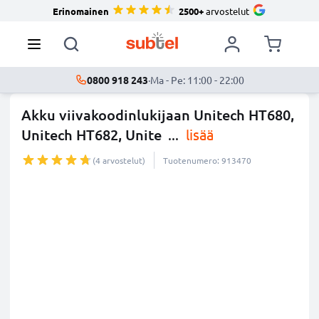
Erinomainen
2500+
arvostelut
0800 918 243
·
Ma - Pe: 11:00 - 22:00
Akku viivakoodinlukijaan Unitech HT680,
Unitech HT682, Unite
...
lisää
(4 arvostelut)
Tuotenumero: 913470