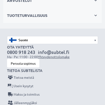
ARVOSTELUT
ylikuumenemiselta ja ylijännitteeltä
✔
Säännöllinen ja kattava testaus
- jokainen
TUOTETURVALLISUUS
sisäänrakennettu kenno testataan
Tekniset tiedot:
Tuotemerkki
: CELLONIC
▾
Kapasiteetti
: 2200mAh
OTA YHTEYTTÄ
0800 918 243
info@subtel.fi
Jännite
: 3.6V - 3.7V
Ma - Pe: 11:00 - 22:00
Yhteydenottolomake
Teknologia
: Litiumionit
Peruuta sopimus
Väri
: Musta
TIETOA SUBTELISTA
Tietoa meistä
CELLONIC vaihtoakku antaa tehokkaasti ja turvallisesti
virtaa edulliseen hintaan.
Usein kysytyt
Maksu ja toimitus
★
3 vuoden takuu
★
Jälleenmyyjäksi