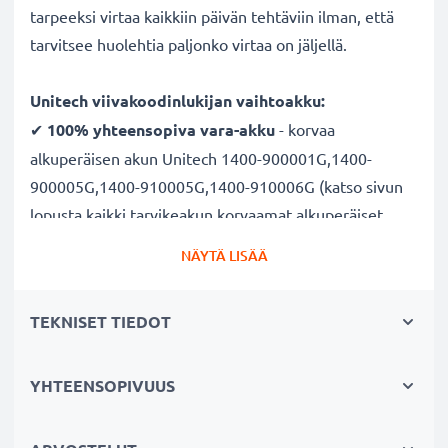
tarpeeksi virtaa kaikkiin päivän tehtäviin ilman, että
tarvitsee huolehtia paljonko virtaa on jäljellä.
Unitech viivakoodinlukijan vaihtoakku:
✔
100% yhteensopiva vara-akku
- korvaa
alkuperäisen akun Unitech 1400-900001G,1400-
900005G,1400-910005G,1400-910006G (katso sivun
lopusta kaikki tarvikeakun korvaamat alkuperäiset
akkumallit)
NÄYTÄ LISÄÄ
✔ Suuri kapasiteetti
- laadukas ja tehokas akku
2200mAh kapasiteetilla
TEKNISET TIEDOT
✔
Nauti vapaudesta ja riippumattomuudesta
-
pitkä käyttöaika säästää pitkiltä lataustauoilta
✔ Pitkä käyttöikä täydellä teholla
- moderni Litium-
YHTEENSOPIVUUS
tekniikka ilman vaikutusta muistiin
✔
Sertifioitu turvallisuus
- suojattu oikosululta,