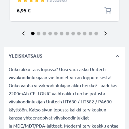
(6 arvostelut)
6,95 €
YLEISKATSAUS
Onko akku taas lopussa? Uusi vara-akku Unitech
viivakoodinlukijaan vie huolet virran loppumisesta!
Onko vanha viivakoodinlukijan akku heikko? Laadukas
2200mAh CELLONIC vaihtoakku tuo helpotusta
viivakoodinlukijan Unitech HT680 / HT682 / PA690
käyttöön. Katso sivun lopusta kaikki tarvikeakun
kanssa yhteensopivat viivakoodinlukijat
ja MDE/MDT/PDA-laitteet. Moderni tarvikeakku antaa