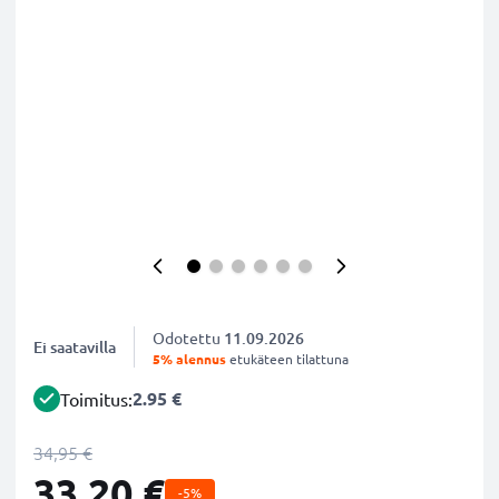
Odotettu
11.09.2026
Ei saatavilla
5% alennus
etukäteen tilattuna
2.95 €
Toimitus:
34,95 €
33,20 €
-5%