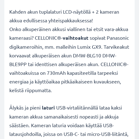
Kahden akun tuplalaturi LCD-näytöllä + 2 kameran
akkua edullisessa yhteispakkauksessa!
Onko alkuperäinen akkusi viallinen tai etsit vara-akkua
kameraasi? CELLONIC®-
vaihtoakut
sopivat Panasonic
digikameroihin, mm. malleihin Lumix GX9. Tarvikeakut
korvaavat alkuperäisen akun DMW-BLG10 DMW-
BLE9PP tai identtisen alkuperäisen akun. CELLONIC®-
vaihtoakuissa on 730mAh kapasiteetilla tarpeeksi
energiaa ja käyttöaikaa pitkäaikaiseen kuvaukseen,
kelistä riippumatta.
Älykäs ja pieni
laturi
USB-virtaliitännällä lataa kaksi
kameran akkua samanaikaisesti nopeasti ja akkuja
säästäen. Kameran laturia voidaan käyttää USB-
latausjohdoilla, joissa on USB-C- tai micro-USB-liitäntä,