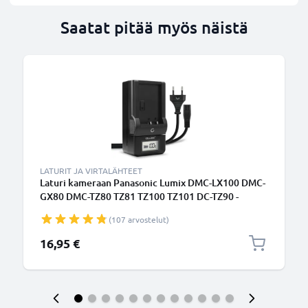
Saatat pitää myös näistä
LATURIT JA VIRTALÄHTEET
Laturi kameraan Panasonic Lumix DMC-LX100 DMC-
GX80 DMC-TZ80 TZ81 TZ100 TZ101 DC-TZ90 -
kameran DMW-BLE9 DMW-BLG10 BP-DC15
(107 arvostelut)
tarvikelaturi
16,95 €