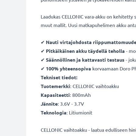
Laadukas CELLONIC vara-akku on kehitetty 
muut mallit. Uusi matkapuhelimen akku antaa
✔
Nauti virtajohdosta
riippumattomuude
✔
Pitkäikäinen
akku
täydellä teholla
- mo
✔
Säännöllinen ja kattavasti testaus
- jok
✔
100% yhteensopiva
korvaamaan Doro Ph
Tekniset tiedot:
Tuotemerkki
:
CELLONIC vaihtoakku
Kapasiteetti
: 800mAh
Jännite
: 3.6V - 3.7V
Teknologia
: Litiumionit
CELLONIC vaihtoakku - laatua edulliseen hin