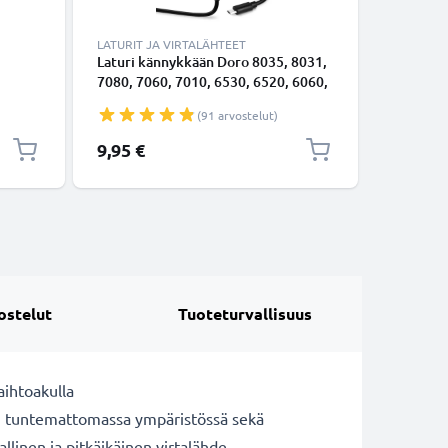
LATURIT JA VIRTALÄHTEET
TARVIKKE
Laturi kännykkään Doro 8035, 8031,
Kännykän
7080, 7060, 7010, 6530, 6520, 6060,
ruuvimei
u
6050, 6040, 6030, 2424, 2414, 1370 -
Y00-Y1.5 
(91 arvostelut)
lle
5W, 1A / 1000mA, 1.1m latausjohto,
älypuhel
laturi
tarkkuu
9,95 €
6,95 €
ostelut
Tuoteturvallisuus
aihtoakulla
n tuntemattomassa ympäristössä sekä
llinen ja pitkäikäinen virtalähde.