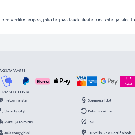
en verkkokauppa, joka tarjoaa laadukkaita tuotteita, ja siksi
AKSUTAPAMME
ETOA SUBTELISTA
Tietoa meistä
Sopimusehdot
Usein kysytyt
Palautusoikeus
Maksu ja toimitus
Takuu
Jälleenmyyjäksi
Turvallisuus & Sertifioinnit