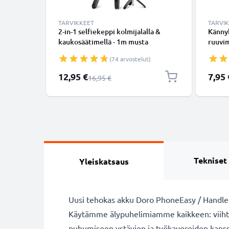
TARVIKKEET
TARVI
2-in-1 selfiekeppi kolmijalalla &
Kännyk
kaukosäätimellä - 1m musta
ruuvim
ulosvedettävä selfiekeppi ja
ristik
(74 arvostelut)
kokoontaitettava kolmijalka
imukup
bluetooth-kaukosäätimellä
älypu
Erikoishinta
12,95 €
7,95 
Normaali hinta
16,95 €
puhelimelle ja kameralle - iPhonelle,
tarkk
GoProlle, Androidille ynm.
Tekniset
Yleiskatsaus
Uusi tehokas akku Doro PhoneEasy / HandlePl
Käytämme älypuhelimiamme kaikkeen: viihty
puhumiseen ystävien ja työkavereiden kanssa. 