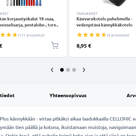
KKEET
TARVIKKEET
än korjaustyökalut 18 osaa,
Käsivarsikotelo puhelimelle -
eisselisarja, pentalobe-, torx-,
vedenpitävä kännykkäkotelo
ärkiruuvimeisseli, muovivipu,
käsivarteen vetoketjulla, task
(171 arvostelut)
(4 arvostelut)
pi, pinsetit ja tarra -
avaimille, aukko kuulokejohdo
helimen avaustyökalut
€
8,95 €
uustyöhön
 tiedot
Yhteensopivuus
Arv
us kännykkään - virtaa pitkäksi aikaa laadukkaalla CELLONIC v
mään tien päällä ja kotona, ikuistamaan muistoja, navigoimaa
Onkin hyvä, että puhelin toimii koko ajan ja että siinä on turva