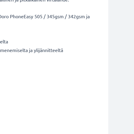
 Doro PhoneEasy 505 / 345gsm / 342gsm ja
elta
umenemiselta ja ylijännitteeltä