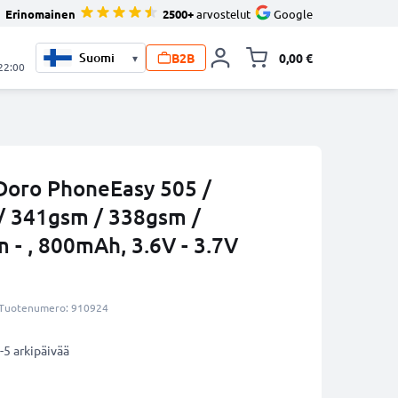
Erinomainen
2500+
arvostelut
Google
B2B
0,00 €
▾
Vaihda miniva
 22:00
Doro PhoneEasy 505 /
/ 341gsm / 338gsm /
 - , 800mAh, 3.6V - 3.7V
Tuotenumero: 910924
-5 arkipäivää