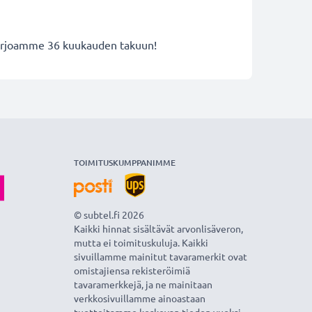
 tarjoamme 36 kuukauden takuun!
TOIMITUSKUMPPANIMME
© subtel.fi 2026
Kaikki hinnat sisältävät arvonlisäveron,
mutta ei toimituskuluja. Kaikki
sivuillamme mainitut tavaramerkit ovat
omistajiensa rekisteröimiä
tavaramerkkejä, ja ne mainitaan
verkkosivuillamme ainoastaan