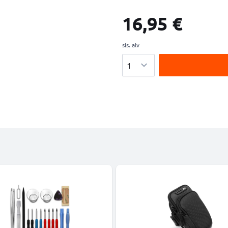
16,95 €
sis. alv
Määrä