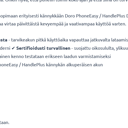
sopimaan erityisesti kännykkään Doro PhoneEasy / HandlePlus
 virtaa päivittäistä kevyempää ja vaativampaa käyttöä varten.
sta
- tarvikeakun pitkä käyttöaika vapauttaa jatkuvalta lataamis
derni ✔
Sertifioidusti turvallinen
- suojattu oikosululta, yliku
ainen kenno testataan erikseen laadun varmistamiseksi
oneEasy / HandlePlus kännykän alkuperäisen akun
taan.