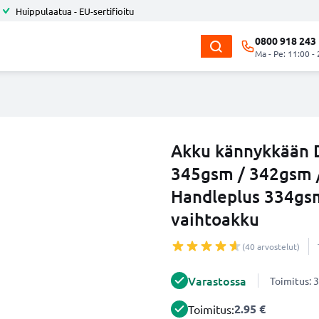
Huippulaatua - EU-sertifioitu
0800 918 243
Ma - Pe: 11:00 -
Akku kännykkään 
345gsm / 342gsm 
Handleplus 334gsm
vaihtoakku
(40 arvostelut)
Varastossa
Toimitus: 3
2.95 €
Toimitus: