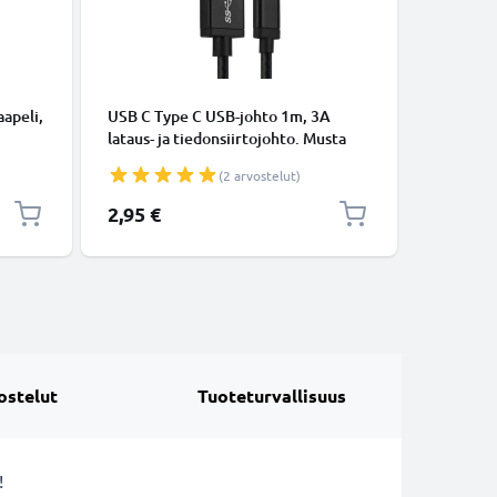
KAAPELIT
apeli,
USB C Type C USB-johto 1m, 3A
Micro-USB
lataus- ja tiedonsiirtojohto. Musta
tiedonsi
USB C Type C - USB C Type C Nylon
Valkoine
(2 arvostelut)
USB-kaapeli
2,95 €
5,95 €
ostelut
Tuoteturvallisuus
!