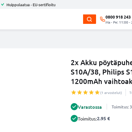
Huippulaatua - EU-sertifioitu
0800 918 243
Ma - Pe: 11:00 -
2x Akku pöytäpuhe
S10A/38, Philips S
1200mAh vaihtoa
(1 arvostelut)
T
Varastossa
Toimitus: 3
2.95 €
Toimitus: