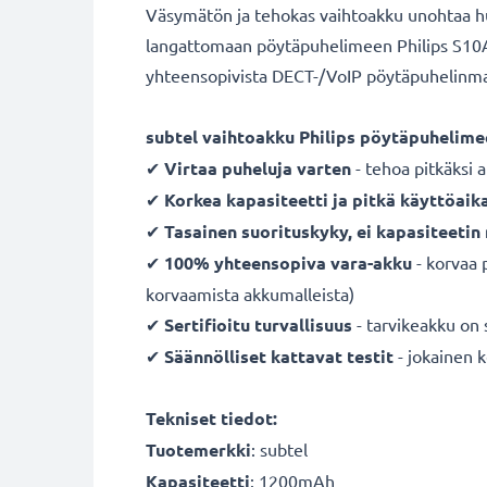
Väsymätön ja tehokas vaihtoakku unohtaa huo
langattomaan pöytäpuhelimeen Philips S10A, S
yhteensopivista DECT-/VoIP pöytäpuhelinmal
subtel vaihtoakku Philips pöytäpuhelime
✔
Virtaa puheluja varten
- tehoa pitkäksi a
✔
Korkea kapasiteetti ja pitkä käyttöaik
✔
Tasainen suorituskyky, ei kapasiteeti
✔
100% yhteensopiva
vara-akku
- korvaa 
korvaamista akkumalleista)
✔
Sertifioitu turvallisuus
- tarvikeakku on 
✔
Säännölliset kattavat testit
- jokainen 
Tekniset tiedot:
Tuotemerkki
: subtel
Kapasiteetti
: 1200mAh