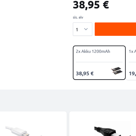
38,95 €
sis. alv
Määrä
2x Akku 1200mAh
1x 
38,95 €
19