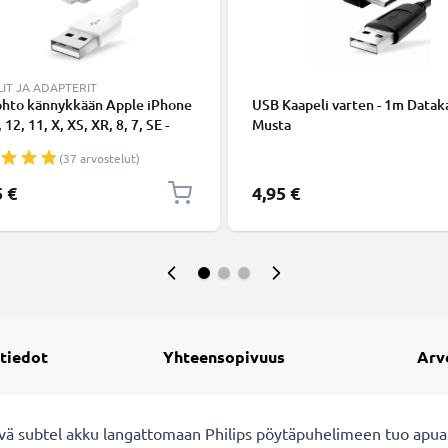
IT JA ADAPTERIT
ohto kännykkään Apple iPhone
USB Kaapeli varten - 1m Dataka
 12, 11, X, XS, XR, 8, 7, SE -
Musta
ing 8 Pin, , 1m latausjohto.
(37 arvostelut)
nen datakaapeli
5 €
4,95 €
 tiedot
Yhteensopivuus
Arv
ävä subtel akku langattomaan Philips pöytäpuhelimeen tuo apua