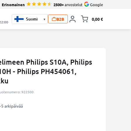
Erinomainen
2500+
arvostelut
Google
B2B
0,00 €
▾
Vaihda miniva
 22:00
limeen Philips S10A, Philips
10H - Philips PH454061,
kku
uotenumero: 922500
-5 arkipäivää